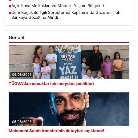
Açık Hava Mutfakları ve Modern Yaşam Bölgeleri
■
Cem Küçük ile İlgili Soruşturma Kapsamında Gazeteci Tahir
■
Sarıkaya Gözaltına Alındı
Güncel
06/08/2026
TÜGVA’dan çocuklar için meydan şenlikleri
05/08/2026
Mohamed Salah transferinin detayları açıklandı!