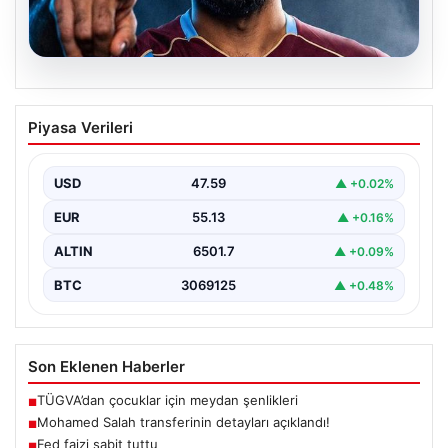
05.08.2026
Mohamed Salah transferinin detayları
Piyasa Verileri
açıklandı!
USD
47.59
▲ +0.02%
EUR
55.13
▲ +0.16%
ALTIN
6501.7
▲ +0.09%
BTC
3069125
▲ +0.48%
Son Eklenen Haberler
TÜGVA’dan çocuklar için meydan şenlikleri
■
Mohamed Salah transferinin detayları açıklandı!
■
Fed faizi sabit tuttu
■