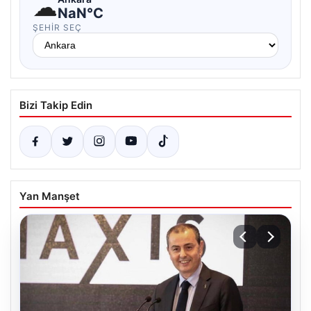
☁
NaN°C
ŞEHIR SEÇ
Bizi Takip Edin
Yan Manşet