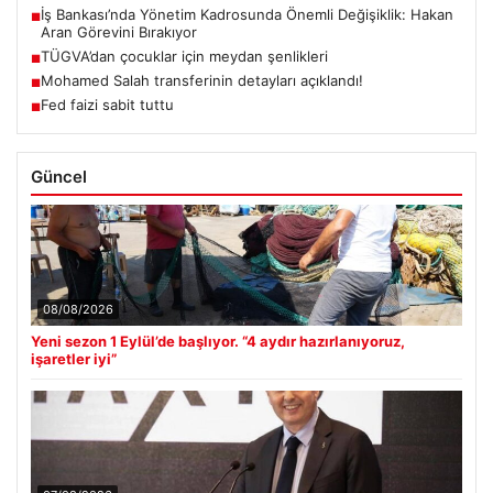
İş Bankası’nda Yönetim Kadrosunda Önemli Değişiklik: Hakan
■
Aran Görevini Bırakıyor
TÜGVA’dan çocuklar için meydan şenlikleri
■
Mohamed Salah transferinin detayları açıklandı!
■
Fed faizi sabit tuttu
■
Güncel
08/08/2026
Yeni sezon 1 Eylül’de başlıyor. “4 aydır hazırlanıyoruz,
işaretler iyi”