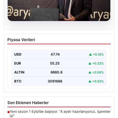
07.08.2026
İş Bankası’nda Yönetim Kadrosunda
Piyasa Verileri
Önemli Değişiklik: Hakan Aran Görevini
Bırakıyor
USD
47.74
▲ +0.18%
Türkiye'nin köklü finans kuruluşlarından İş Bankası'nda
üst düzey bir görev değişikliği yaşandı. Bankanın
EUR
55.25
▲ +0.32%
Genel…
ALTIN
6660.6
▲ +2.59%
BTC
3091688
▲ +0.02%
Son Eklenen Haberler
Yeni sezon 1 Eylül’de başlıyor. “4 aydır hazırlanıyoruz, işaretler
■
iyi”