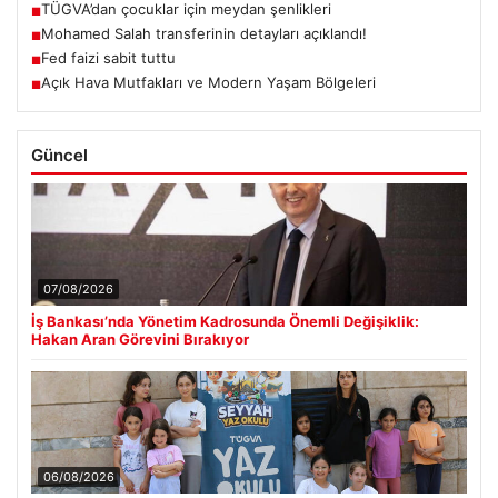
TÜGVA’dan çocuklar için meydan şenlikleri
■
Mohamed Salah transferinin detayları açıklandı!
■
Fed faizi sabit tuttu
■
Açık Hava Mutfakları ve Modern Yaşam Bölgeleri
■
Güncel
07/08/2026
İş Bankası’nda Yönetim Kadrosunda Önemli Değişiklik:
Hakan Aran Görevini Bırakıyor
06/08/2026