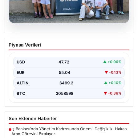
06.08.2026
TÜGVA’dan çocuklar için meydan
Piyasa Verileri
şenlikleri
USD
47.72
▲ +0.06%
EUR
55.04
▼ -0.13%
ALTIN
6499.2
▲ +0.10%
BTC
3058598
▼ -0.36%
Son Eklenen Haberler
İş Bankası’nda Yönetim Kadrosunda Önemli Değişiklik: Hakan
■
Aran Görevini Bırakıyor