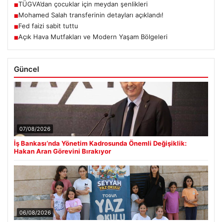
TÜGVA’dan çocuklar için meydan şenlikleri
■
Mohamed Salah transferinin detayları açıklandı!
■
Fed faizi sabit tuttu
■
Açık Hava Mutfakları ve Modern Yaşam Bölgeleri
■
Güncel
07/08/2026
İş Bankası’nda Yönetim Kadrosunda Önemli Değişiklik:
Hakan Aran Görevini Bırakıyor
06/08/2026