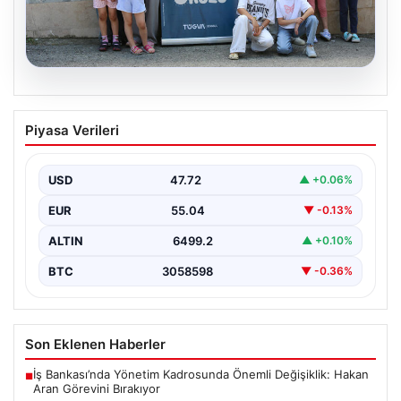
06.08.2026
TÜGVA’dan çocuklar için meydan
Piyasa Verileri
şenlikleri
USD
47.72
▲ +0.06%
EUR
55.04
▼ -0.13%
ALTIN
6499.2
▲ +0.10%
BTC
3058598
▼ -0.36%
Son Eklenen Haberler
İş Bankası’nda Yönetim Kadrosunda Önemli Değişiklik: Hakan
■
Aran Görevini Bırakıyor