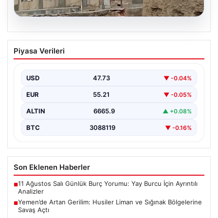
09.08.2026
Yemen’de Artan Gerilim: Husiler Liman
Piyasa Verileri
ve Sığınak Bölgelerine Savaş Açtı
Yemen'de son zamanlarda yaşanan çatışma ortamı
şiddetlenmeye devam ediyor. İran destekli Husiler,
USD
47.73
▼ -0.04%
ülkenin stratejik…
EUR
55.21
▼ -0.05%
ALTIN
6665.9
▲ +0.08%
BTC
3088119
▼ -0.16%
Son Eklenen Haberler
11 Ağustos Salı Günlük Burç Yorumu: Yay Burcu İçin Ayrıntılı
■
Analizler
Yemen’de Artan Gerilim: Husiler Liman ve Sığınak Bölgelerine
■
Savaş Açtı