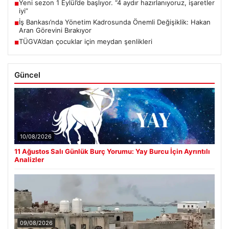
Yeni sezon 1 Eylül’de başlıyor. “4 aydır hazırlanıyoruz, işaretler
■
iyi”
İş Bankası’nda Yönetim Kadrosunda Önemli Değişiklik: Hakan
■
Aran Görevini Bırakıyor
TÜGVA’dan çocuklar için meydan şenlikleri
■
Güncel
10/08/2026
11 Ağustos Salı Günlük Burç Yorumu: Yay Burcu İçin Ayrıntılı
Analizler
09/08/2026