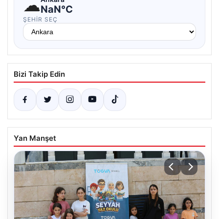
☁
NaN°C
ŞEHIR SEÇ
Bizi Takip Edin
Yan Manşet