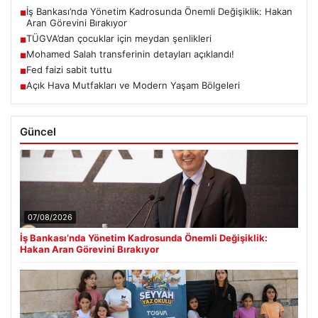
İş Bankası’nda Yönetim Kadrosunda Önemli Değişiklik: Hakan
■
Aran Görevini Bırakıyor
TÜGVA’dan çocuklar için meydan şenlikleri
■
Mohamed Salah transferinin detayları açıklandı!
■
Fed faizi sabit tuttu
■
Açık Hava Mutfakları ve Modern Yaşam Bölgeleri
■
Güncel
07/08/2026
İş Bankası’nda Yönetim Kadrosunda Önemli Değişiklik:
Hakan Aran Görevini Bırakıyor