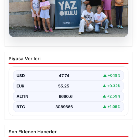
06.08.2026
TÜGVA’dan çocuklar için meydan
Piyasa Verileri
şenlikleri
USD
47.74
▲ +0.18%
EUR
55.25
▲ +0.32%
ALTIN
6660.6
▲ +2.59%
BTC
3089666
▲ +1.05%
Son Eklenen Haberler