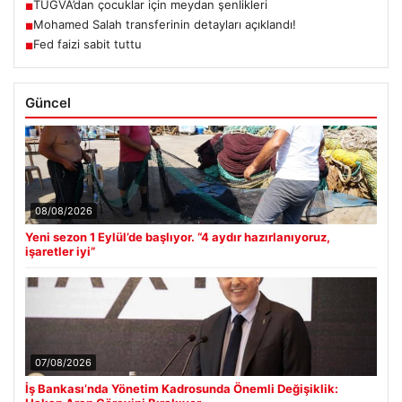
TÜGVA’dan çocuklar için meydan şenlikleri
■
Mohamed Salah transferinin detayları açıklandı!
■
Fed faizi sabit tuttu
■
Güncel
08/08/2026
Yeni sezon 1 Eylül’de başlıyor. “4 aydır hazırlanıyoruz,
işaretler iyi”
07/08/2026
İş Bankası’nda Yönetim Kadrosunda Önemli Değişiklik: