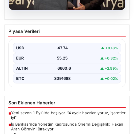
07.08.2026
İş Bankası’nda Yönetim Kadrosunda
Piyasa Verileri
Önemli Değişiklik: Hakan Aran Görevini
Bırakıyor
USD
47.74
▲ +0.18%
Türkiye'nin köklü finans kuruluşlarından İş Bankası'nda
üst düzey bir görev değişikliği yaşandı. Bankanın
EUR
55.25
▲ +0.32%
Genel…
ALTIN
6660.6
▲ +2.59%
BTC
3091688
▲ +0.02%
Son Eklenen Haberler
Yeni sezon 1 Eylül’de başlıyor. “4 aydır hazırlanıyoruz, işaretler
■
iyi”
İş Bankası’nda Yönetim Kadrosunda Önemli Değişiklik: Hakan
■
Aran Görevini Bırakıyor