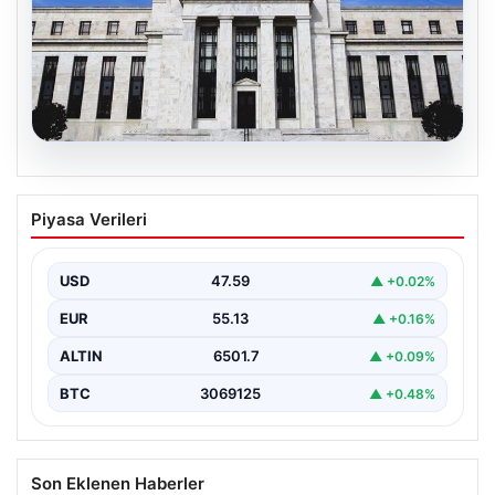
04.08.2026
Fed faizi sabit tuttu
Piyasa Verileri
USD
47.59
▲ +0.02%
EUR
55.13
▲ +0.16%
ALTIN
6501.7
▲ +0.09%
BTC
3069125
▲ +0.48%
Son Eklenen Haberler