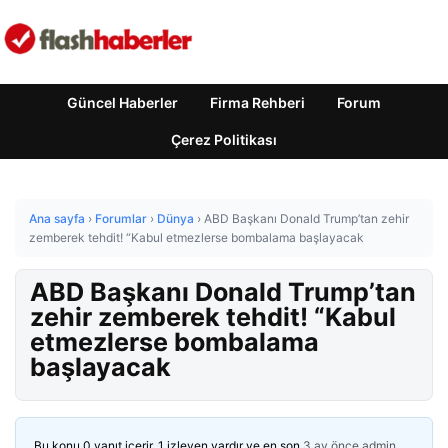
Güncel Haberler
Firma Rehberi
Forum
Çerez Politikası
Ana sayfa
›
Forumlar
›
Dünya
›
ABD Başkanı Donald Trump’tan zehir
zemberek tehdit! “Kabul etmezlerse bombalama başlayacak
ABD Başkanı Donald Trump’tan
zehir zemberek tehdit! “Kabul
etmezlerse bombalama
başlayacak
Bu konu 0 yanıt içerir, 1 izleyen vardır ve en son
3 ay önce
admin