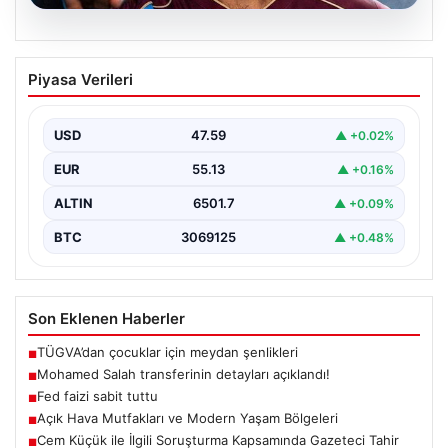
05.08.2026
Mohamed Salah transferinin detayları
Piyasa Verileri
açıklandı!
USD
47.59
▲ +0.02%
EUR
55.13
▲ +0.16%
ALTIN
6501.7
▲ +0.09%
BTC
3069125
▲ +0.48%
Son Eklenen Haberler
TÜGVA’dan çocuklar için meydan şenlikleri
■
Mohamed Salah transferinin detayları açıklandı!
■
Fed faizi sabit tuttu
■
Açık Hava Mutfakları ve Modern Yaşam Bölgeleri
■
Cem Küçük ile İlgili Soruşturma Kapsamında Gazeteci Tahir
■