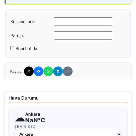
Kullanıcı adı:
Parola:
Beni hatırla
Paylaş:
Hava Durumu
☁
Ankara
NaN°C
ŞEHIR SEÇ