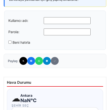
Kullanıcı adı:
Parola:
Beni hatırla
Paylaş:
Hava Durumu
☁
Ankara
NaN°C
ŞEHIR SEÇ