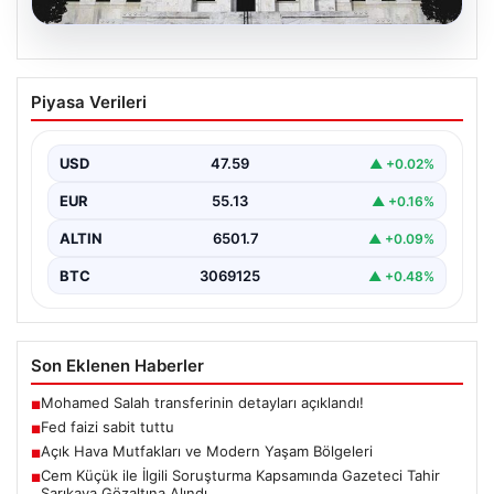
04.08.2026
Fed faizi sabit tuttu
Piyasa Verileri
USD
47.59
▲ +0.02%
EUR
55.13
▲ +0.16%
ALTIN
6501.7
▲ +0.09%
BTC
3069125
▲ +0.48%
Son Eklenen Haberler
Mohamed Salah transferinin detayları açıklandı!
■
Fed faizi sabit tuttu
■
Açık Hava Mutfakları ve Modern Yaşam Bölgeleri
■
Cem Küçük ile İlgili Soruşturma Kapsamında Gazeteci Tahir
■
Sarıkaya Gözaltına Alındı