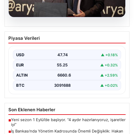
07.08.2026
İş Bankası’nda Yönetim Kadrosunda
Piyasa Verileri
Önemli Değişiklik: Hakan Aran Görevini
Bırakıyor
USD
47.74
▲ +0.18%
Türkiye'nin köklü finans kuruluşlarından İş Bankası'nda
üst düzey bir görev değişikliği yaşandı. Bankanın
EUR
55.25
▲ +0.32%
Genel…
ALTIN
6660.6
▲ +2.59%
BTC
3091688
▲ +0.02%
Son Eklenen Haberler
Yeni sezon 1 Eylül’de başlıyor. “4 aydır hazırlanıyoruz, işaretler
■
iyi”
İş Bankası’nda Yönetim Kadrosunda Önemli Değişiklik: Hakan
■