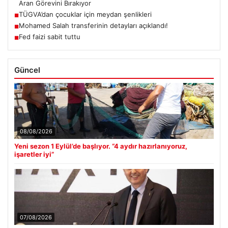
Aran Görevini Bırakıyor
TÜGVA’dan çocuklar için meydan şenlikleri
■
Mohamed Salah transferinin detayları açıklandı!
■
Fed faizi sabit tuttu
■
Güncel
08/08/2026
Yeni sezon 1 Eylül’de başlıyor. “4 aydır hazırlanıyoruz,
işaretler iyi”
07/08/2026