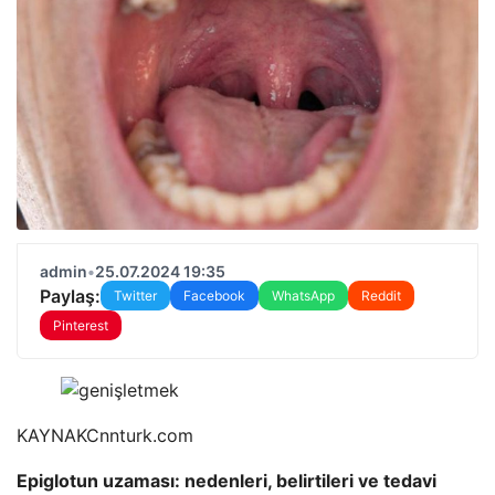
admin
•
25.07.2024 19:35
Paylaş:
Twitter
Facebook
WhatsApp
Reddit
Pinterest
KAYNAK
Cnnturk.com
Epiglotun uzaması: nedenleri, belirtileri ve tedavi