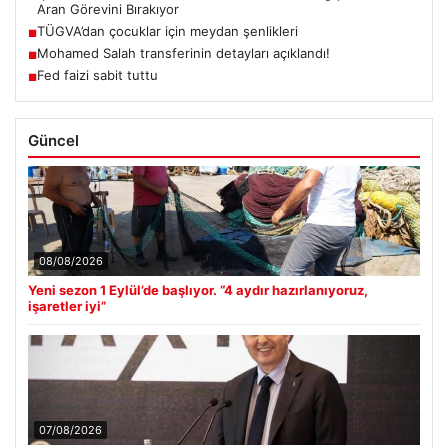
Aran Görevini Bırakıyor
TÜGVA’dan çocuklar için meydan şenlikleri
■
Mohamed Salah transferinin detayları açıklandı!
■
Fed faizi sabit tuttu
■
Güncel
08/08/2026
Yeni sezon 1 Eylül’de başlıyor. “4 aydır hazırlanıyoruz,
işaretler iyi”
07/08/2026