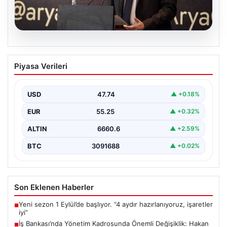
07.08.2026
İş Bankası’nda Yönetim Kadrosunda
Piyasa Verileri
Önemli Değişiklik: Hakan Aran Görevini
Bırakıyor
USD
47.74
▲ +0.18%
Türkiye’nin köklü finans kuruluşlarından İş Bankası’nda
üst düzey bir görev değişikliği yaşandı. Bankanın
EUR
55.25
▲ +0.32%
Genel…
ALTIN
6660.6
▲ +2.59%
BTC
3091688
▲ +0.02%
Son Eklenen Haberler
Yeni sezon 1 Eylül’de başlıyor. “4 aydır hazırlanıyoruz, işaretler
■
iyi”
İş Bankası’nda Yönetim Kadrosunda Önemli Değişiklik: Hakan
■