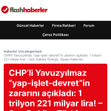
Güncel Haberler
Firma Rehberi
Forum
Çerez Politikası
Haberler
›
Uncategorized
›
CHP’li Yavuzyılmaz “yap-işlet-devret”in zararını açıkladı: 1 trilyon
221 milyar lira! – Son Dakika Türkiye, Siyasi Haberler
CHP’li Yavuzyılmaz
“yap-işlet-devret”in
zararını açıkladı: 1
trilyon 221 milyar lira! –