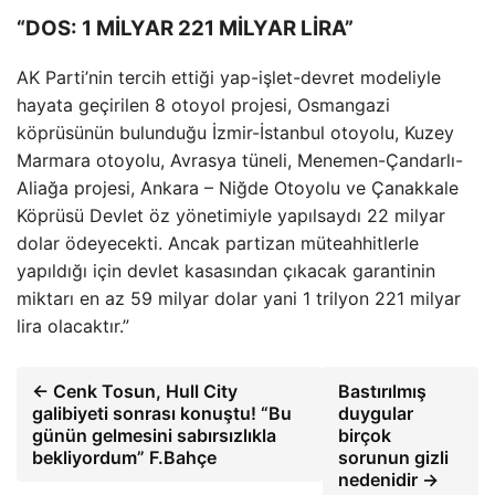
“DOS: 1 MİLYAR 221 MİLYAR LİRA”
AK Parti’nin tercih ettiği yap-işlet-devret modeliyle
hayata geçirilen 8 otoyol projesi, Osmangazi
köprüsünün bulunduğu İzmir-İstanbul otoyolu, Kuzey
Marmara otoyolu, Avrasya tüneli, Menemen-Çandarlı-
Aliağa projesi, Ankara – Niğde Otoyolu ve Çanakkale
Köprüsü Devlet öz yönetimiyle yapılsaydı 22 milyar
dolar ödeyecekti. Ancak partizan müteahhitlerle
yapıldığı için devlet kasasından çıkacak garantinin
miktarı en az 59 milyar dolar yani 1 trilyon 221 milyar
lira olacaktır.”
← Cenk Tosun, Hull City
Bastırılmış
galibiyeti sonrası konuştu! “Bu
duygular
günün gelmesini sabırsızlıkla
birçok
bekliyordum” F.Bahçe
sorunun gizli
nedenidir →