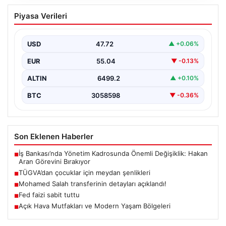
TÜGVA’dan çocuklar için meydan
Piyasa Verileri
şenlikleri
USD
47.72
▲ +0.06%
EUR
55.04
▼ -0.13%
ALTIN
6499.2
▲ +0.10%
BTC
3058598
▼ -0.36%
Son Eklenen Haberler
İş Bankası’nda Yönetim Kadrosunda Önemli Değişiklik: Hakan
■
Aran Görevini Bırakıyor
TÜGVA’dan çocuklar için meydan şenlikleri
■
Mohamed Salah transferinin detayları açıklandı!
■
Fed faizi sabit tuttu
■
Açık Hava Mutfakları ve Modern Yaşam Bölgeleri
■