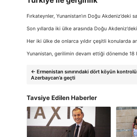
Türkiye ile gerginlik
Fırkateynler, Yunanistan’ın Doğu Akdeniz’deki sa
Son yıllarda iki ülke arasında Doğu Akdeniz’dek
Her iki ülke de onlarca yıldır çeşitli konulard
Yunanistan, gerilimin devam ettiği dönemde 18 F
← Ermenistan sınırındaki dört köyün kontrolü
Azerbaycan’a geçti
Tavsiye Edilen Haberler