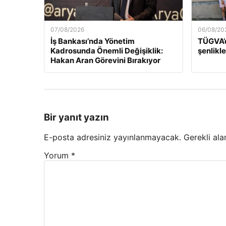
07/08/2026
06/08/20
İş Bankası’nda Yönetim
TÜGVA’d
Kadrosunda Önemli Değişiklik:
şenlikle
Hakan Aran Görevini Bırakıyor
Bir yanıt yazın
E-posta adresiniz yayınlanmayacak.
Gerekli ala
Yorum
*