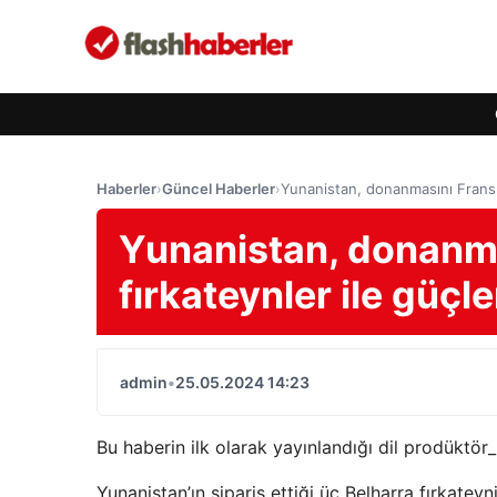
Haberler
›
Güncel Haberler
›
Yunanistan, donanmasını Fransız
Yunanistan, donanma
fırkateynler ile güçl
admin
•
25.05.2024 14:23
Bu haberin ilk olarak yayınlandığı dil prodüktör_
Yunanistan’ın sipariş ettiği üç Belharra fırkateyn