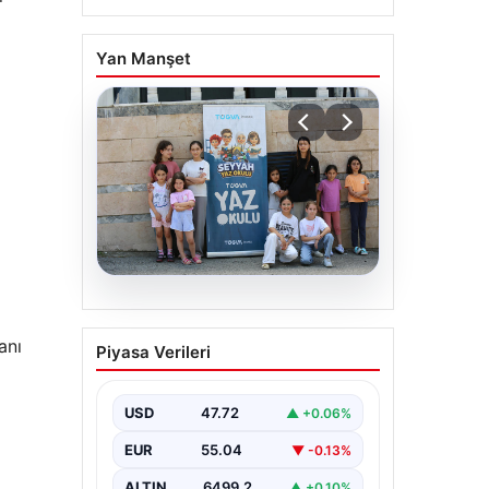
Yan Manşet
06.08.2026
TÜGVA’dan çocuklar için
anı
Piyasa Verileri
meydan şenlikleri
USD
47.72
▲ +0.06%
EUR
55.04
▼ -0.13%
ALTIN
6499.2
▲ +0.10%