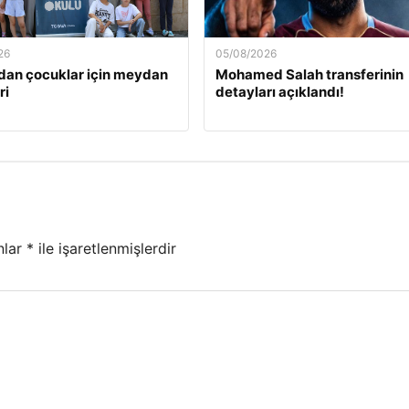
26
05/08/2026
an çocuklar için meydan
Mohamed Salah transferinin
ri
detayları açıklandı!
nlar
*
ile işaretlenmişlerdir