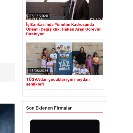
07/08/2026
İş Bankası’nda Yönetim Kadrosunda
Önemli Değişiklik: Hakan Aran Görevini
Bırakıyor
06/08/2026
TÜGVA’dan çocuklar için meydan
şenlikleri
Son Eklenen Firmalar