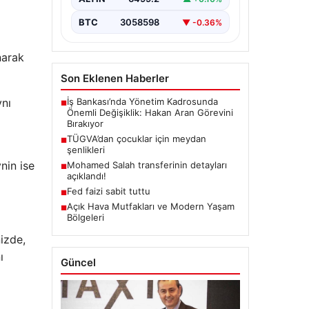
BTC
3058598
▼ -0.36%
narak
Son Eklenen Haberler
ynı
İş Bankası’nda Yönetim Kadrosunda
■
Önemli Değişiklik: Hakan Aran Görevini
Bırakıyor
TÜGVA’dan çocuklar için meydan
■
şenlikleri
nin ise
Mohamed Salah transferinin detayları
■
açıklandı!
Fed faizi sabit tuttu
■
Açık Hava Mutfakları ve Modern Yaşam
■
Bölgeleri
nizde,
ı
Güncel