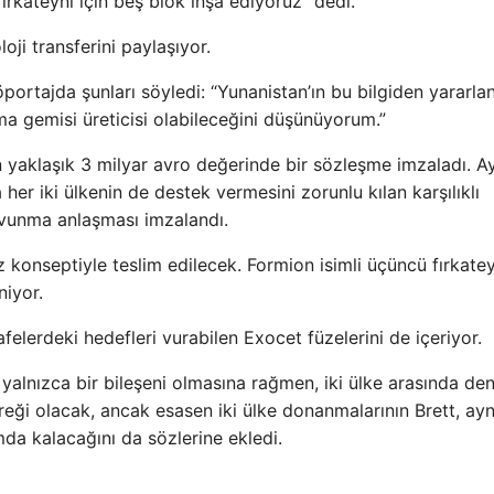
irkateyni için beş blok inşa ediyoruz” dedi.
ji transferini paylaşıyor.
portajda şunları söyledi: “Yunanistan’ın bu bilgiden yararla
ma gemisi üreticisi olabileceğini düşünüyorum.”
n yaklaşık 3 milyar avro değerinde bir sözleşme imzaladı. A
her iki ülkenin de destek vermesini zorunlu kılan karşılıklı
vunma anlaşması imzalandı.
z konseptiyle teslim edilecek. Formion isimli üçüncü fırkatey
iyor.
lerdeki hedefleri vurabilen Exocet füzelerini de içeriyor.
 yalnızca bir bileşeni olmasına rağmen, iki ülke arasında de
reği olacak, ancak esasen iki ülke donanmalarının Brett, ayn
mda kalacağını da sözlerine ekledi.