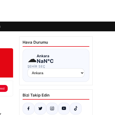
ı
Hava Durumu
☁
Ankara
NaN°C
ŞEHIR SEÇ
rest
Bizi Takip Edin
r