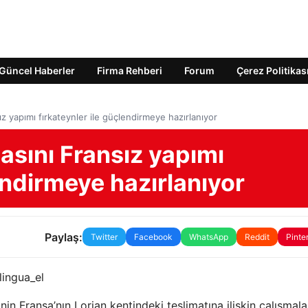
Güncel Haberler
Firma Rehberi
Forum
Çerez Politikas
 yapımı fırkateynler ile güçlendirmeye hazırlanıyor
sını Fransız yapımı
endirmeye hazırlanıyor
Paylaş:
Twitter
Facebook
WhatsApp
Reddit
Pinte
lingua_el
inin Fransa’nın Lorian kentindeki teslimatına ilişkin çalışmala