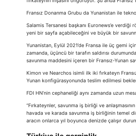
fırkateynin inşasını öngörüyor. Şu anda Fransız f
Fransız Donanma Grubu da Yunanistan ile teknolo
Salamis Tersanesi başkanı Euronews’e verdiği rö
yeni bir sayfa açabileceğini ve büyük bir savun
Yunanistan, Eylül 2021’de Fransa ile üç gemi içi
zamanda, üçüncü bir tarafın saldırısı durumunda 
savunma maddesini içeren bir Fransız-Yunan sa
Kimon ve Nearchos isimli ilk iki fırkateyn Fransı
Yunan konfigürasyonunda teslim edilmesi beklen
FDI HN’nin cephaneliği aynı zamanda uzun mesafe
“Fırkateynler, savunma iş birliği ve anlaşmasının
havada ve karada savunma iş birliğinin temel di
aracın onlarca yıl boyunca denizde çalışır duru