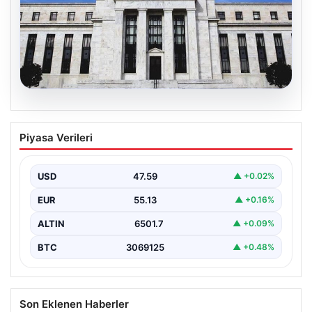
04.08.2026
Fed faizi sabit tuttu
Piyasa Verileri
USD
47.59
▲ +0.02%
EUR
55.13
▲ +0.16%
ALTIN
6501.7
▲ +0.09%
BTC
3069125
▲ +0.48%
Son Eklenen Haberler