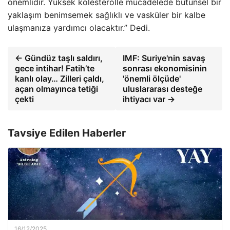
önemlidir. Yüksek kolesterolle mücadelede bütünsel bir
yaklaşım benimsemek sağlıklı ve vasküler bir kalbe
ulaşmanıza yardımcı olacaktır.” Dedi.
← Gündüz taşlı saldırı,
IMF: Suriye'nin savaş
gece intihar! Fatih’te
sonrası ekonomisinin
kanlı olay… Zilleri çaldı,
'önemli ölçüde'
açan olmayınca tetiği
uluslararası desteğe
çekti
ihtiyacı var →
Tavsiye Edilen Haberler
16/12/2025