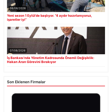
08/08/2026
Yeni sezon 1 Eylül’de başlıyor. “4 aydır hazırlanıyoruz,
işaretler iyi”
07/08/2026
İş Bankası’nda Yönetim Kadrosunda Önemli Değişiklik:
Hakan Aran Görevini Bırakıyor
Son Eklenen Firmalar