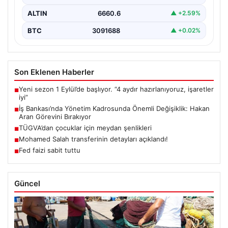
ALTIN
6660.6
▲ +2.59%
BTC
3091688
▲ +0.02%
Son Eklenen Haberler
Yeni sezon 1 Eylül’de başlıyor. “4 aydır hazırlanıyoruz, işaretler
■
iyi”
İş Bankası’nda Yönetim Kadrosunda Önemli Değişiklik: Hakan
■
Aran Görevini Bırakıyor
TÜGVA’dan çocuklar için meydan şenlikleri
■
Mohamed Salah transferinin detayları açıklandı!
■
Fed faizi sabit tuttu
■
Güncel