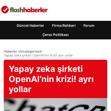
Güncel Haberler
Firma Rehberi
Forum
Çerez Politikası
Haberler
›
Uncategorized
›
Yapay zeka şirketi OpenAI’nin krizi! ayrı yollar
Yapay zeka şirketi
OpenAI’nin krizi! ayrı
yollar