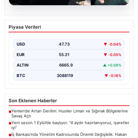
07.08.2026
İş Bankası’nda Yönetim Kadrosunda
Piyasa Verileri
Önemli Değişiklik: Hakan Aran Görevini
Bırakıyor
USD
47.73
▼ -0.04%
Türkiye’nin köklü finans kuruluşlarından İş Bankası’nda
üst düzey bir görev değişikliği yaşandı. Bankanın
EUR
55.21
▼ -0.05%
Genel…
ALTIN
6665.9
▲ +0.08%
BTC
3088119
▼ -0.16%
Son Eklenen Haberler
Yemen’de Artan Gerilim: Husiler Liman ve Sığınak Bölgelerine
■
Savaş Açtı
Yeni sezon 1 Eylül’de başlıyor. “4 aydır hazırlanıyoruz, işaretler
■
iyi”
İş Bankası’nda Yönetim Kadrosunda Önemli Değişiklik: Hakan
■
Aran Görevini Bırakıyor
TÜGVA’dan çocuklar için meydan şenlikleri
■