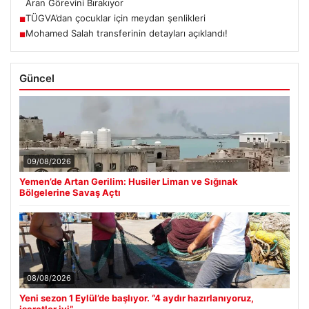
Mohamed Salah transferinin detayları açıklandı!
■
Güncel
09/08/2026
Yemen’de Artan Gerilim: Husiler Liman ve Sığınak
Bölgelerine Savaş Açtı
08/08/2026
Yeni sezon 1 Eylül’de başlıyor. “4 aydır hazırlanıyoruz,
işaretler iyi”