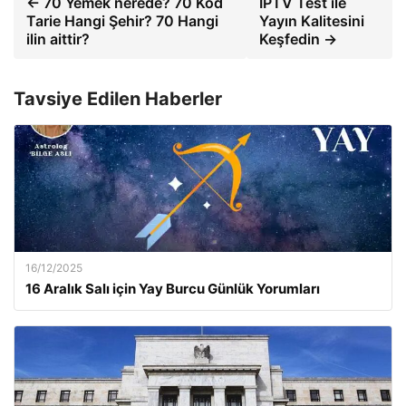
← 70 Yemek nerede? 70 Kod
IPTV Test ile
Tarie Hangi Şehir? 70 Hangi
Yayın Kalitesini
ilin aittir?
Keşfedin →
Tavsiye Edilen Haberler
16/12/2025
16 Aralık Salı için Yay Burcu Günlük Yorumları