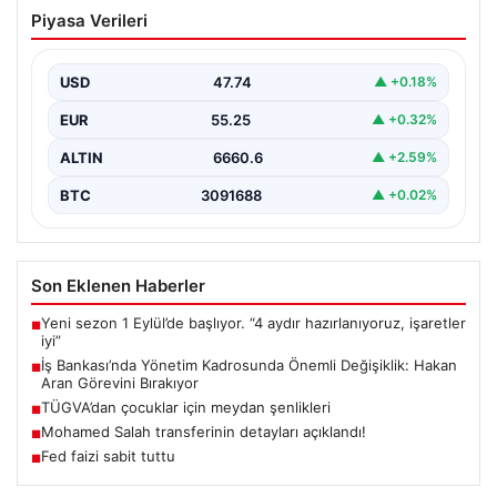
İş Bankası’nda Yönetim Kadrosunda
Piyasa Verileri
Önemli Değişiklik: Hakan Aran Görevini
Bırakıyor
USD
47.74
▲ +0.18%
Türkiye’nin köklü finans kuruluşlarından İş Bankası’nda
üst düzey bir görev değişikliği yaşandı. Bankanın
EUR
55.25
▲ +0.32%
Genel…
ALTIN
6660.6
▲ +2.59%
BTC
3091688
▲ +0.02%
Son Eklenen Haberler
Yeni sezon 1 Eylül’de başlıyor. “4 aydır hazırlanıyoruz, işaretler
■
iyi”
İş Bankası’nda Yönetim Kadrosunda Önemli Değişiklik: Hakan
■
Aran Görevini Bırakıyor
TÜGVA’dan çocuklar için meydan şenlikleri
■
Mohamed Salah transferinin detayları açıklandı!
■
Fed faizi sabit tuttu
■