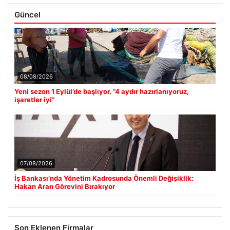
Güncel
08/08/2026
Yeni sezon 1 Eylül’de başlıyor. “4 aydır hazırlanıyoruz,
işaretler iyi”
07/08/2026
İş Bankası’nda Yönetim Kadrosunda Önemli Değişiklik:
Hakan Aran Görevini Bırakıyor
Son Eklenen Firmalar