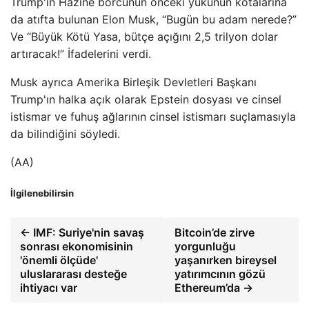
Trump'ın Hazine borcunun önceki yükünün kotalarına
da atıfta bulunan Elon Musk, “Bugün bu adam nerede?”
Ve “Büyük Kötü Yasa, bütçe açığını 2,5 trilyon dolar
artıracak!” İfadelerini verdi.
Musk ayrıca Amerika Birleşik Devletleri Başkanı
Trump'ın halka açık olarak Epstein dosyası ve cinsel
istismar ve fuhuş ağlarının cinsel istismarı suçlamasıyla
da bilindiğini söyledi.
(AA)
İlgilenebilirsin
← IMF: Suriye'nin savaş
Bitcoin’de zirve
sonrası ekonomisinin
yorgunluğu
'önemli ölçüde'
yaşanırken bireysel
uluslararası desteğe
yatırımcının gözü
ihtiyacı var
Ethereum’da →