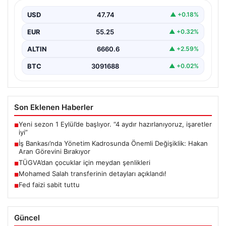
Bırakıyor
USD
47.74
▲ +0.18%
Türkiye’nin köklü finans kuruluşlarından İş Bankası’nda
üst düzey bir görev değişikliği yaşandı. Bankanın
EUR
55.25
▲ +0.32%
Genel…
ALTIN
6660.6
▲ +2.59%
BTC
3091688
▲ +0.02%
Son Eklenen Haberler
Yeni sezon 1 Eylül’de başlıyor. “4 aydır hazırlanıyoruz, işaretler
■
iyi”
İş Bankası’nda Yönetim Kadrosunda Önemli Değişiklik: Hakan
■
Aran Görevini Bırakıyor
TÜGVA’dan çocuklar için meydan şenlikleri
■
Mohamed Salah transferinin detayları açıklandı!
■
Fed faizi sabit tuttu
■
Güncel