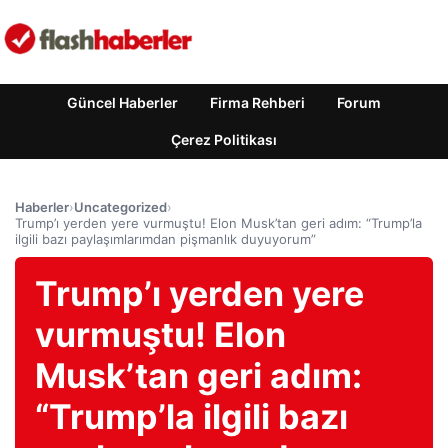
Güncel Haberler
Firma Rehberi
Forum
Çerez Politikası
Haberler
›
Uncategorized
›
Trump’ı yerden yere vurmuştu! Elon Musk’tan geri adım: “Trump’la
ilgili bazı paylaşımlarımdan pişmanlık duyuyorum”
Trump’ı yerden yere
vurmuştu! Elon
Musk’tan geri adım:
“Trump’la ilgili bazı