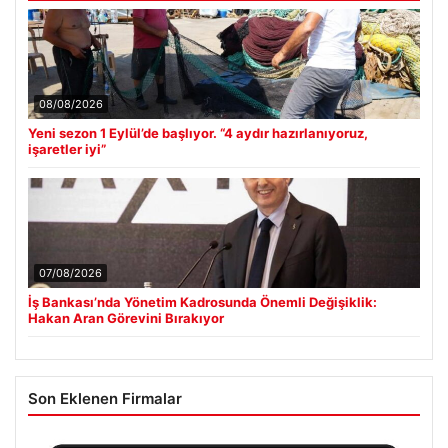
08/08/2026
Yeni sezon 1 Eylül’de başlıyor. “4 aydır hazırlanıyoruz,
işaretler iyi”
07/08/2026
İş Bankası’nda Yönetim Kadrosunda Önemli Değişiklik:
Hakan Aran Görevini Bırakıyor
Son Eklenen Firmalar