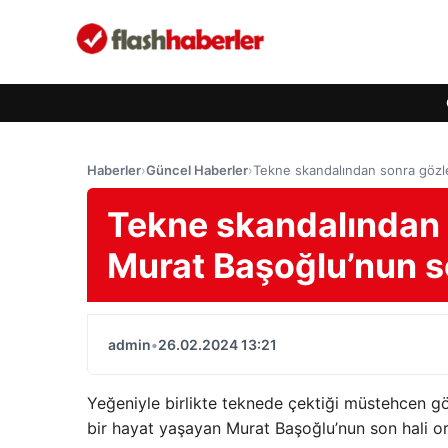
Haberler
›
Güncel Haberler
›
Tekne skandalından sonra gözle
Tekne skandalından 
Murat Başoğlu’nun so
admin
•
26.02.2024 13:21
Yeğeniyle birlikte teknede çektiği müstehcen g
bir hayat yaşayan Murat Başoğlu’nun son hali or