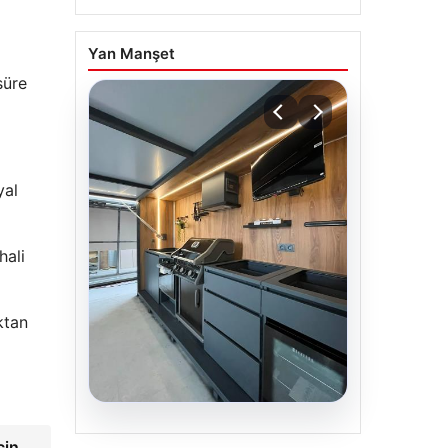
Yan Manşet
süre
yal
hali
ktan
04.08.2026
çin