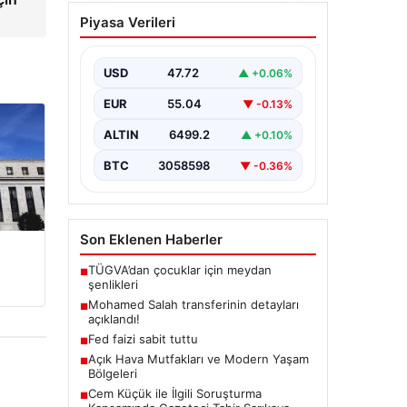
Açık Hava Mutfakları ve
Piyasa Verileri
Modern Yaşam Bölgeleri
Doğal hava yaşamı günümüzde
büyük bir dönüşüm
USD
47.72
▲ +0.06%
sürdürmektedir. Özellikle özel
evlerde bulunan kullanıcılar,
EUR
55.04
▼ -0.13%
bahçe…
ALTIN
6499.2
▲ +0.10%
BTC
3058598
▼ -0.36%
Son Eklenen Haberler
TÜGVA’dan çocuklar için meydan
■
şenlikleri
Mohamed Salah transferinin detayları
■
açıklandı!
Fed faizi sabit tuttu
■
Açık Hava Mutfakları ve Modern Yaşam
■
Bölgeleri
Cem Küçük ile İlgili Soruşturma
■