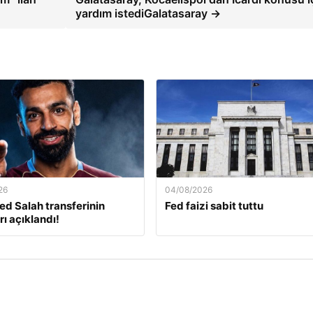
yardım istediGalatasaray →
26
04/08/2026
 Salah transferinin
Fed faizi sabit tuttu
rı açıklandı!