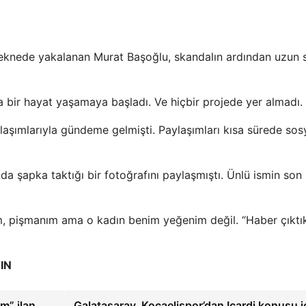
teknede yakalanan Murat Başoğlu, skandalın ardından uzun 
enha bir hayat yaşamaya başladı. Ve hiçbir projede yer almadı.
aşımlarıyla gündeme gelmişti. Paylaşımları kısa sürede sos
 şapka taktığı bir fotoğrafını paylaşmıştı. Ünlü ismin son 
ım, pişmanım ama o kadın benim yeğenim değil. “Haber çıktı
IN
um” ilan
Galatasaray, Kocaelispor’dan Icardi konusu i