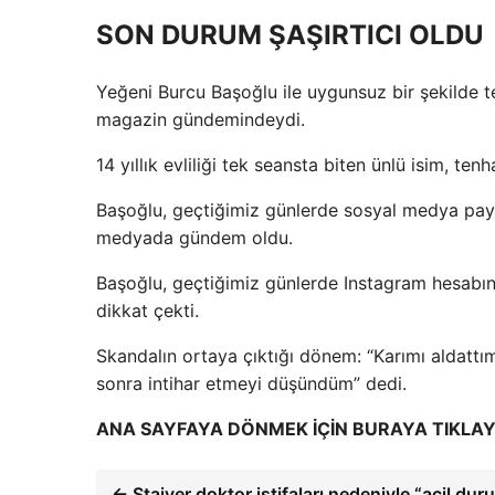
SON DURUM ŞAŞIRTICI OLDU
Yeğeni Burcu Başoğlu ile uygunsuz bir şekilde 
magazin gündemindeydi.
14 yıllık evliliği tek seansta biten ünlü isim, t
Başoğlu, geçtiğimiz günlerde sosyal medya payl
medyada gündem oldu.
Başoğlu, geçtiğimiz günlerde Instagram hesabında
dikkat çekti.
Skandalın ortaya çıktığı dönem: “Karımı aldatt
sonra intihar etmeyi düşündüm” dedi.
ANA SAYFAYA DÖNMEK İÇİN BURAYA TIKLAY
← Stajyer doktor istifaları nedeniyle “acil dur