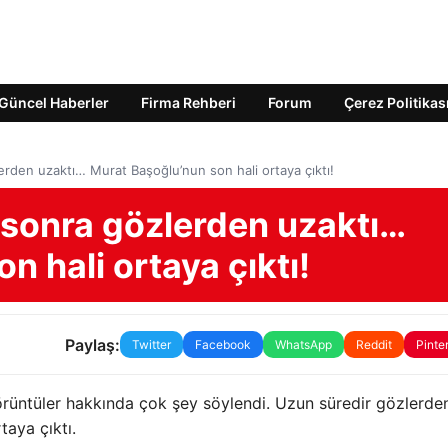
Güncel Haberler
Firma Rehberi
Forum
Çerez Politikas
rden uzaktı… Murat Başoğlu’nun son hali ortaya çıktı!
sonra gözlerden uzaktı…
n hali ortaya çıktı!
Paylaş:
Twitter
Facebook
WhatsApp
Reddit
Pinte
örüntüler hakkında çok şey söylendi. Uzun süredir gözlerde
taya çıktı.