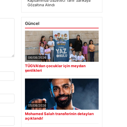
Kapsamında Gazeteci Tahir Sarıkaya
Gözaltına Alındı
Güncel
06/08/2026
TÜGVA’dan çocuklar için meydan
şenlikleri
05/08/2026
Mohamed Salah transferinin detayları
açıklandı!