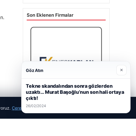
Son Eklenen Firmalar
n.
×
Göz Atın
Tekne skandalından sonra gözlerden
uzaktı… Murat Başoğlu’nun son hali ortaya
çıktı!
26/02/2024
ıyoruz.
Çerez Politikamız
Reddet
Kabul Et
Enes Kaplan Avukatlık Bürosu
28/04/2026