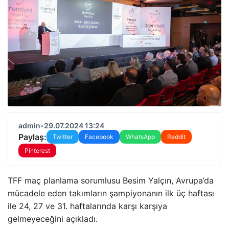
admin
•
29.07.2024 13:24
Paylaş:
Twitter
Facebook
WhatsApp
Reddit
Pinterest
TFF maç planlama sorumlusu Besim Yalçın, Avrupa’da
mücadele eden takımların şampiyonanın ilk üç haftası
ile 24, 27 ve 31. haftalarında karşı karşıya
gelmeyeceğini açıkladı.