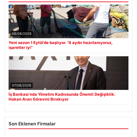
08/08/2026
Yeni sezon 1 Eylül’de başlıyor. “4 aydır hazırlanıyoruz,
işaretler iyi”
07/08/2026
İş Bankası’nda Yönetim Kadrosunda Önemli Değişiklik:
Hakan Aran Görevini Bırakıyor
Son Eklenen Firmalar