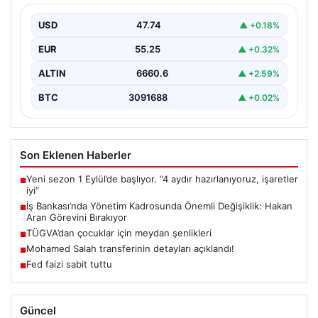
Bırakıyor
USD
47.74
▲ +0.18%
Türkiye’nin köklü finans kuruluşlarından İş Bankası’nda
üst düzey bir görev değişikliği yaşandı. Bankanın
EUR
55.25
▲ +0.32%
Genel…
ALTIN
6660.6
▲ +2.59%
BTC
3091688
▲ +0.02%
Son Eklenen Haberler
Yeni sezon 1 Eylül’de başlıyor. “4 aydır hazırlanıyoruz, işaretler
■
iyi”
İş Bankası’nda Yönetim Kadrosunda Önemli Değişiklik: Hakan
■
Aran Görevini Bırakıyor
TÜGVA’dan çocuklar için meydan şenlikleri
■
Mohamed Salah transferinin detayları açıklandı!
■
Fed faizi sabit tuttu
■
Güncel