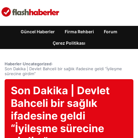
Güncel Haberler
Firma Rehberi
Forum
Çerez Politikası
Haberler
›
Uncategorized
›
Son Dakika | Devlet Bahceli bir sağlık ifadesine geldi “İyileşme
sürecine girdim”
Son Dakika | Devlet
Bahceli bir sağlık
ifadesine geldi
“İyileşme sürecine