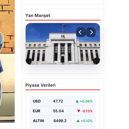
Yan Manşet
04.08.2026
Fed faizi sabit tuttu
Piyasa Verileri
USD
47.72
▲ +0.06%
EUR
55.04
▼ -0.13%
ALTIN
6499.2
▲ +0.10%