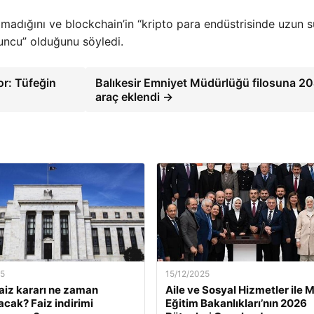
 olmadığını ve blockchain’in “kripto para endüstrisinde uzun s
uncu” olduğunu söyledi.
r: Tüfeğin
Balıkesir Emniyet Müdürlüğü filosuna 2
araç eklendi →
25
15/12/2025
faiz kararı ne zaman
Aile ve Sosyal Hizmetler ile Mi
acak? Faiz indirimi
Eğitim Bakanlıkları’nın 2026