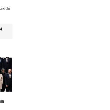
üredir
04
lli