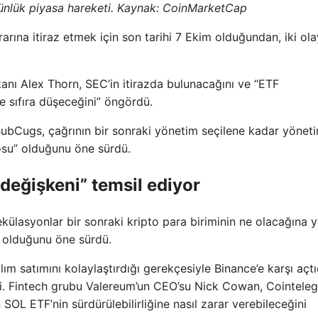
günlük piyasa hareketi. Kaynak:
CoinMarketCap
ına itiraz etmek için son tarihi 7 Ekim olduğundan, iki ola
anı Alex Thorn, SEC’in itirazda bulunacağını ve “ETF
e sıfıra düşeceğini” öngördü.
BubCugs, çağrının bir sonraki yönetim seçilene kadar yönet
osu” olduğunu öne sürdü.
değişkeni” temsil ediyor
ülasyonlar bir sonraki kripto para biriminin ne olacağına y
y olduğunu öne sürdü.
ım satımını kolaylaştırdığı gerekçesiyle Binance’e karşı açtı
şti. Fintech grubu Valereum’un CEO’su Nick Cowan, Cointeleg
n SOL ETF’nin sürdürülebilirliğine nasıl zarar verebileceğini