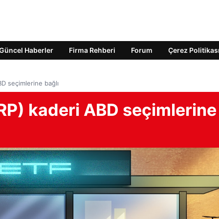
Güncel Haberler
Firma Rehberi
Forum
Çerez Politikas
BD seçimlerine bağlı
XRP) kaderi ABD seçimlerine