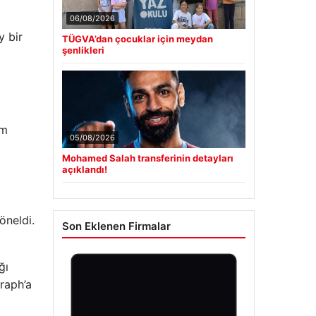
06/08/2026
y bir
TÜGVA’dan çocuklar için meydan
şenlikleri
im
05/08/2026
Mohamed Salah transferinin detayları
açıklandı!
öneldi.
Son Eklenen Firmalar
ğı
raph’a