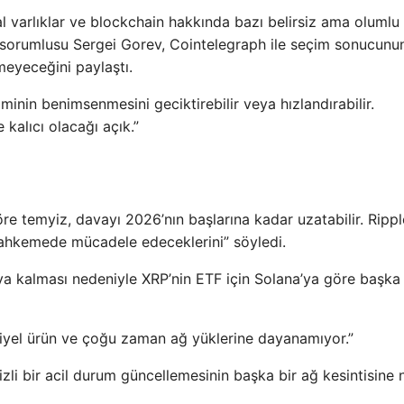
l varlıklar ve blockchain hakkında bazı belirsiz ama olumlu
 sorumlusu Sergei Gorev, Cointelegraph ile seçim sonucunu
meyeceğini paylaştı.
minin benimsenmesini geciktirebilir veya hızlandırabilir.
kalıcı olacağı açık.”
e temyiz, davayı 2026’nın başlarına kadar uzatabilir. Rippl
ahkemede mücadele edeceklerini” söyledi.
ıya kalması nedeniyle XRP’nin ETF için Solana’ya göre başka
riyel ürün ve çoğu zaman ağ yüklerine dayanamıyor.”
zli bir acil durum güncellemesinin başka bir ağ kesintisine