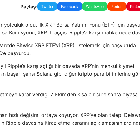
Paylaş:
Twitter
Facebook
WhatsApp
Reddit
Pinte
 bir yolculuk oldu. İlk XRP Borsa Yatırım Fonu (ETF) için başv
rsa Komisyonu, XRP ihraççısı Ripple’a karşı mahkemede dav
ware’de Bitwise XRP ETF’yi (XRP) listelemek için başvuruda
C’e başvurdu.
 yıl Ripple’a karşı açtığı bir davada XRP’nin menkul kıymet
 başarı şansı Solana gibi diğer kripto para birimlerine gö
etmeye karar verdiği 2 Ekim’den kısa bir süre sonra piyasa
anan hızlı değişimi ortaya koyuyor. XRP’ye olan talep, Delaw
in Ripple davasına itiraz etme kararını açıklamasının ardınd