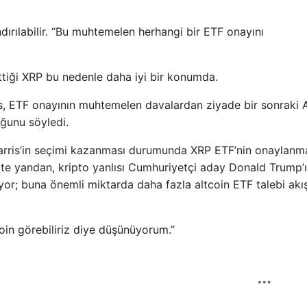
dırılabilir. “Bu muhtemelen herhangi bir ETF onayını
iği XRP bu nedenle daha iyi bir konumda.
as, ETF onayının muhtemelen davalardan ziyade bir sonraki
ğunu söyledi.
rris’in seçimi kazanması durumunda XRP ETF’nin onaylanm
 Öte yandan, kripto yanlısı Cumhuriyetçi aday Donald Trump’
or; buna önemli miktarda daha fazla altcoin ETF talebi akı
oin görebiliriz diye düşünüyorum.”