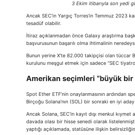
3 Ekim itibarıyla son yedi 
Ancak SEC’in Yargıç Torres’in Temmuz 2023 karar
tesadüf olabilir.
İtiraz açıklanmadan önce Galaxy araştırma başk
başvurusunun başarılı olma ihtimalinin neredeys
Bunun yerine X’te 82.000 takipçisi olan tüccar 
kurulunu meşgul etmek için sadece “SEC tiyatr
Amerikan seçimleri “büyük bir 
Spot Ether ETF’nin onaylanmasının ardından spek
Birçoğu Solana’nın (SOL) bir sonraki en iyi ada
Ancak Solana, SEC’in kayıt dışı menkul kıymet al
davada olası bir hisse senedi olarak listelenmi
yaptığı açıklamada, statüsüne ilişkin belirsizliği