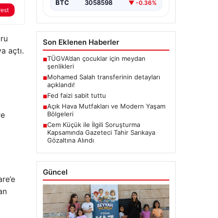
BTC
3058598
▼ -0.36%
rest
uru
Son Eklenen Haberler
a açtı.
TÜGVA’dan çocuklar için meydan
■
şenlikleri
Mohamed Salah transferinin detayları
■
açıklandı!
Fed faizi sabit tuttu
■
Açık Hava Mutfakları ve Modern Yaşam
■
re
Bölgeleri
Cem Küçük ile İlgili Soruşturma
■
Kapsamında Gazeteci Tahir Sarıkaya
Gözaltına Alındı
Güncel
are’e
an