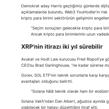
Demokrat aday Harris geçtiğimiz günlerde dijita
açıklamalarda bulundu. Web3 YouHodler’ın risk
kripto para birimi sektörünün gelişimini engelle
“Seçim sonuçları gelecekte kripto para biri
Ancak kripto para birimlerinin uzun vadede 
XRP’nin itirazı iki yıl sürebilir
Avukat ve Hodl Law kurucusu Fred Rispoli’ye gör
CEO’su Brad Garlinghouse, “ne kadar sürerse m
Gorev, SOL ETF’nin teknik sorunlarla karşı karş
avantajları olduğunu belirtti.
“Solana hâlâ teknik olarak ham bir endüst
Solana Vakfı’ndan Dan Albert, ağustos ayında gi
olabilecek bir hatayı düzelttiğini itiraf etti.