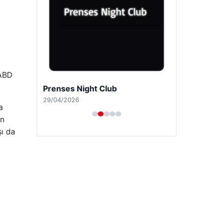
 ABD
Prenses Night Club
29/04/2026
a
ın
şı da