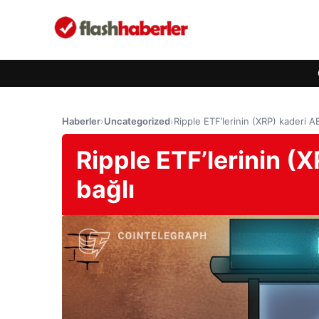
Haberler
›
Uncategorized
›
Ripple ETF’lerinin (XRP) kaderi A
Ripple ETF’lerinin (
bağlı