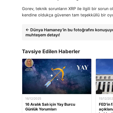
Gorev, teknik sorunların XRP ile ilgili bir sorun
kendine oldukça güvenen tam teşekküllü bir oy
← Dünya Hamaney’in bu fotoğrafını konuşuyo
muhteşem detayı!
Tavsiye Edilen Haberler
16/12/2025
15/12/20
16 Aralık Salı için Yay Burcu
FED’in 
Günlük Yorumları
açıklan