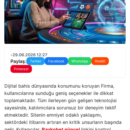
•
29.06.2026 12:27
Paylaş:
Twitter
Facebook
WhatsApp
Reddit
Pinterest
Dijital bahis dünyasında konumunu koruyan Firma,
kullanıcılarına sunduğu geniş seçenekler ile dikkat
toplamaktadır. Tüm ilerleyen gün gelişen teknolojisi
sayesinde, katılımcılara sorunsuz bir deneyim teklif
etmektedir. Sitenin emniyet odaklı yaklaşımı,
sektördeki itibarını artıran en kritik unsurların başında
gelir. Kullanıcılar,
Raykobet güncel
linkini kontrol