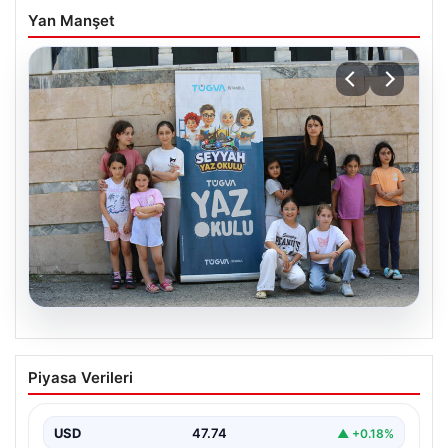
Yan Manşet
06.08.2026
TÜGVA’dan çocuklar için meydan
Piyasa Verileri
şenlikleri
USD
47.74
▲ +0.18%