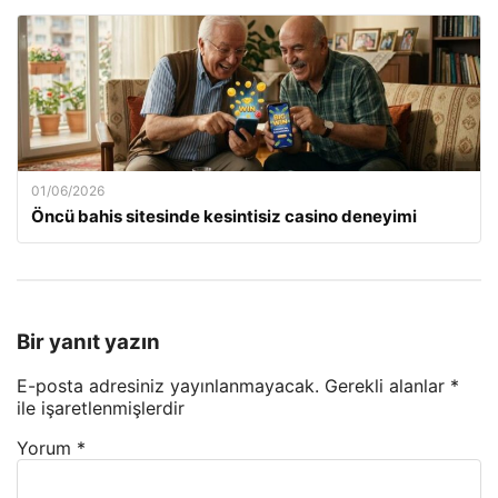
01/06/2026
Öncü bahis sitesinde kesintisiz casino deneyimi
Bir yanıt yazın
E-posta adresiniz yayınlanmayacak.
Gerekli alanlar
*
ile işaretlenmişlerdir
Yorum
*