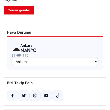
Hava Durumu
☁
Ankara
NaN°C
ŞEHIR SEÇ
Bizi Takip Edin