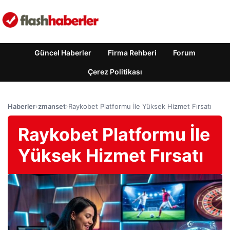
Güncel Haberler
Firma Rehberi
Forum
Çerez Politikası
Haberler
›
zmanset
›
Raykobet Platformu İle Yüksek Hizmet Fırsatı
Raykobet Platformu İle
Yüksek Hizmet Fırsatı