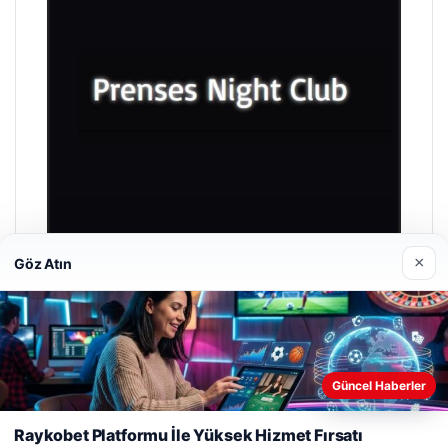
×
Göz Atın
Prenses Night Club
29/04/2026
Web sitemizi nasıl kullandığınızı daha iyi anlayabilmek,
Güncel Haberler
deneyiminizi kişiselleştirmek ve geliştirmek amacıyla çerezler
kullanıyoruz.
Çerez Politikamız
Raykobet Platformu İle Yüksek Hizmet Fırsatı