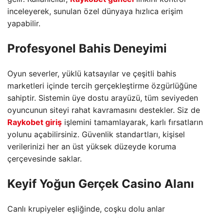
inceleyerek, sunulan özel dünyaya hızlıca erişim
yapabilir.
Profesyonel Bahis Deneyimi
Oyun severler, yüklü katsayılar ve çeşitli bahis
marketleri içinde tercih gerçekleştirme özgürlüğüne
sahiptir. Sistemin üye dostu arayüzü, tüm seviyeden
oyuncunun siteyi rahat kavramasını destekler. Siz de
Raykobet giriş
işlemini tamamlayarak, karlı fırsatların
yolunu açabilirsiniz. Güvenlik standartları, kişisel
verilerinizi her an üst yüksek düzeyde koruma
çerçevesinde saklar.
Keyif Yoğun Gerçek Casino Alanı
Canlı krupiyeler eşliğinde, coşku dolu anlar