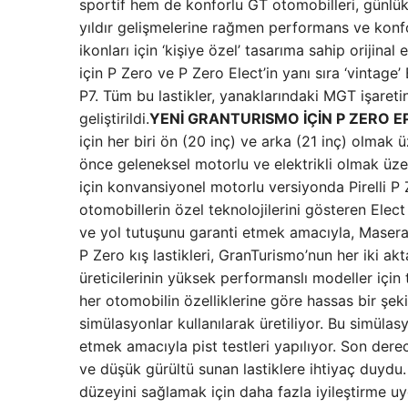
sportif hem de konforlu GT otomobilleri, günlük
yıldır gelişmelerine rağmen performans ve konfor
ikonları için ‘kişiye özel’ tasarıma sahip orijin
için P Zero ve P Zero Elect’in yanı sıra ‘vintage
P7. Tüm bu lastikler, yanaklarındaki MGT işaretini
geliştirildi.
YENİ GRANTURISMO İÇİN P ZERO EP
için her biri ön (20 inç) ve arka (21 inç) olmak ü
önce geleneksel motorlu ve elektrikli olmak üze
için konvansiyonel motorlu versiyonda Pirelli P 
otomobillerin özel teknolojilerini gösteren Elect 
ve yol tutuşunu garanti etmek amacıyla, Maserati
P Zero kış lastikleri, GranTurismo’nun her iki ak
üreticilerinin yüksek performanslı modeller için 
her otomobilin özelliklerine göre hassas bir şek
simülasyonlar kullanılarak üretiliyor. Bu simüla
etmek amacıyla pist testleri yapılıyor. Son der
ve düşük gürültü sunan lastiklere ihtiyaç duydu. 
düzeyini sağlamak için daha fazla iyileştirme u