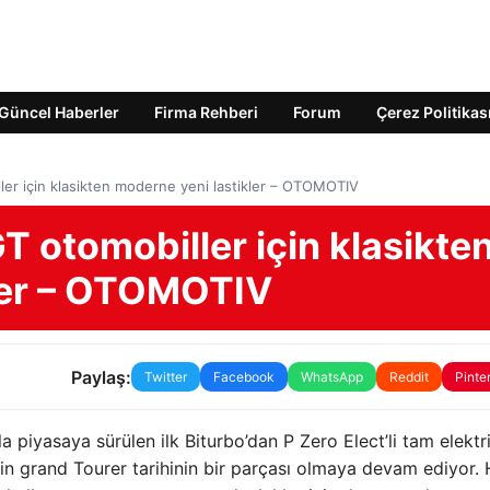
Güncel Haberler
Firma Rehberi
Forum
Çerez Politikas
ller için klasikten moderne yeni lastikler – OTOMOTIV
GT otomobiller için klasikte
ler – OTOMOTIV
Paylaş:
Twitter
Facebook
WhatsApp
Reddit
Pinte
la piyasaya sürülen ilk Biturbo’dan P Zero Elect’li tam elektri
n grand Tourer tarihinin bir parçası olmaya devam ediyor.