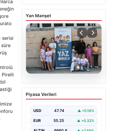
nlarca
leneğin
Yan Manşet
gore
turato
k
 serisi
r süre
ürüş
ontrolü
Pirelli
bil
06.08.2026
astiği
TÜGVA’dan çocuklar için
Piyasa Verileri
meydan şenlikleri
timize
onforu
USD
47.74
▲ +0.18%
k
EUR
55.25
▲ +0.32%
ALTIN
6660.6
▲ +2.59%