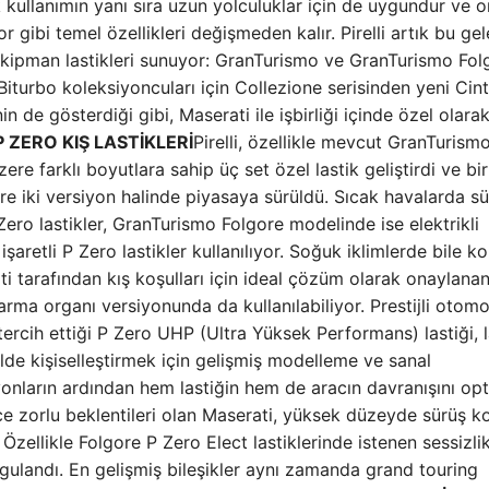
 kullanımın yanı sıra uzun yolculuklar için de uygundur ve o
 gibi temel özellikleri değişmeden kalır. Pirelli artık bu ge
al ekipman lastikleri sunuyor: GranTurismo ve GranTurismo Fol
’ Biturbo koleksiyoncuları için Collezione serisinden yeni Cin
n de gösterdiği gibi, Maserati ile işbirliği içinde özel olara
 ZERO KIŞ LASTİKLERİ
Pirelli, özellikle mevcut GranTurismo
zere farklı boyutlara sahip üç set özel lastik geliştirdi ve bi
re iki versiyon halinde piyasaya sürüldü. Sıcak havalarda s
Zero lastikler, GranTurismo Folgore modelinde ise elektrikli
işaretli P Zero lastikler kullanılıyor. Soğuk iklimlerde bile k
 tarafından kış koşulları için ideal çözüm olarak onaylanan 
tarma organı versiyonunda da kullanılabiliyor. Prestijli otomo
tercih ettiği P Zero UHP (Ultra Yüksek Performans) lastiği, l
ilde kişiselleştirmek için gelişmiş modelleme ve sanal
syonların ardından hem lastiğin hem de aracın davranışını op
ece zorlu beklentileri olan Maserati, yüksek düzeyde sürüş k
Özellikle Folgore P Zero Elect lastiklerinde istenen sessizli
ygulandı. En gelişmiş bileşikler aynı zamanda grand touring