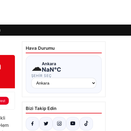
ı
Hava Durumu
n
☁
Ankara
NaN°C
ŞEHIR SEÇ
rest
Bizi Takip Edin
kli
 Hem