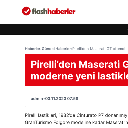
Haberler
›
Güncel Haberler
›
Pirelli’den Maserati GT otomobi
Pirelli’den Maserati 
moderne yeni lastik
admin
•
03.11.2023 07:58
Pirelli lastikleri, 1982’de Cinturato P7 donanımıy
GranTurismo Folgore modeline kadar Maserati’ni