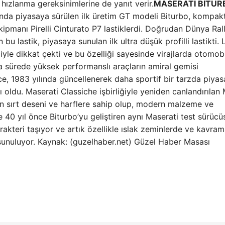
hızlanma gereksinimlerine de yanıt verir.
MASERATI BİTUR
ında piyasaya sürülen ilk üretim GT modeli Biturbo, kompakt
kipmanı Pirelli Cinturato P7 lastiklerdi. Doğrudan Dünya Rall
u lastik, piyasaya sunulan ilk ultra düşük profilli lastikti. L
le dikkat çekti ve bu özelliği sayesinde virajlarda otomobi
sa sürede yüksek performanslı araçların amiral gemisi
önce, 1983 yılında güncellenerek daha sportif bir tarzda piya
 oldu. Maserati Classiche işbirliğiyle yeniden canlandırıla
en sırt deseni ve harflere sahip olup, modern malzeme ve
i ve 40 yıl önce Biturbo’yu geliştiren aynı Maserati test sürücü
karakteri taşıyor ve artık özellikle ıslak zeminlerde ve kavra
sunuluyor. Kaynak: (guzelhaber.net) Güzel Haber Masası