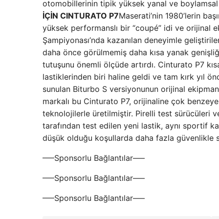
otomobillerinin tipik yüksek yanal ve boylamsal 
İÇİN CINTURATO P7
Maserati’nin 1980’lerin baş
yüksek performanslı bir “coupé” idi ve orijinal e
Şampiyonası’nda kazanılan deneyimle geliştirilen b
daha önce görülmemiş daha kısa yanak genişliğiy
tutuşunu önemli ölçüde artırdı. Cinturato P7 kı
lastiklerinden biri haline geldi ve tam kırk yıl 
sunulan Biturbo S versiyonunun orijinal ekipmanı
markalı bu Cinturato P7, orijinaline çok benzey
teknolojilerle üretilmiştir. Pirelli test sürücüler
tarafından test edilen yeni lastik, aynı sportif 
düşük olduğu koşullarda daha fazla güvenlikle 
—–Sponsorlu Bağlantılar—–
—–Sponsorlu Bağlantılar—–
—–Sponsorlu Bağlantılar—–