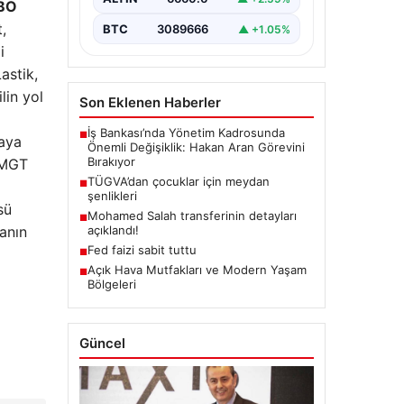
BO
,
BTC
3089666
▲ +1.05%
i
astik,
lin yol
Son Eklenen Haberler
İş Bankası’nda Yönetim Kadrosunda
■
saya
Önemli Değişiklik: Hakan Aran Görevini
Bırakıyor
n MGT
TÜGVA’dan çocuklar için meydan
■
şenlikleri
sü
Mohamed Salah transferinin detayları
■
manın
açıklandı!
Fed faizi sabit tuttu
■
Açık Hava Mutfakları ve Modern Yaşam
■
Bölgeleri
Güncel