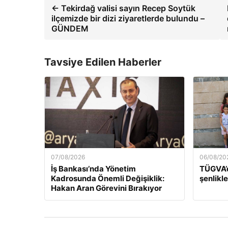
← Tekirdağ valisi sayın Recep Soytük
ilçemizde bir dizi ziyaretlerde bulundu –
GÜNDEM
Tavsiye Edilen Haberler
07/08/2026
06/08/20
İş Bankası’nda Yönetim
TÜGVA’d
Kadrosunda Önemli Değişiklik:
şenlikle
Hakan Aran Görevini Bırakıyor