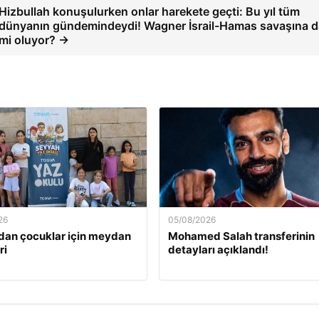
Hizbullah konuşulurken onlar harekete geçti: Bu yıl tüm
dünyanın gündemindeydi! Wagner İsrail-Hamas savaşına d
mi oluyor? →
26
05/08/2026
an çocuklar için meydan
Mohamed Salah transferinin
ri
detayları açıklandı!