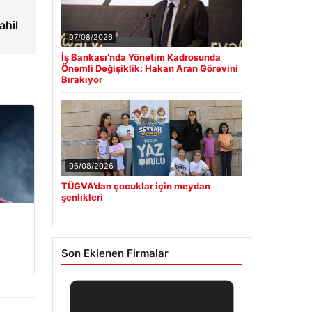
ahil
07/08/2026
İş Bankası’nda Yönetim Kadrosunda
Önemli Değişiklik: Hakan Aran Görevini
Bırakıyor
06/08/2026
TÜGVA’dan çocuklar için meydan
şenlikleri
Son Eklenen Firmalar