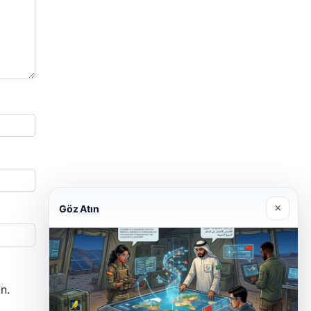
×
Göz Atın
n.