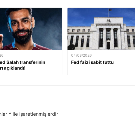
26
04/08/2026
 Salah transferinin
Fed faizi sabit tuttu
rı açıklandı!
nlar
*
ile işaretlenmişlerdir