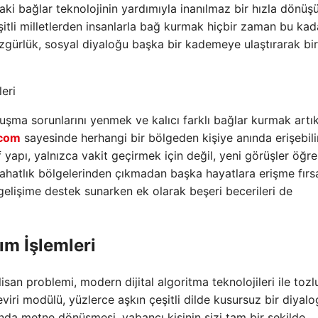
aki bağlar teknolojinin yardımıyla inanılmaz bir hızla dönüş
çeşitli milletlerden insanlarla bağ kurmak hiçbir zaman bu kad
gürlük, sosyal diyaloğu başka bir kademeye ulaştırarak bir
eri
şma sorunlarını yenmek ve kalıcı farklı bağlar kurmak artı
.com
sayesinde herhangi bir bölgeden kişiye anında erişebili
 yapı, yalnızca vakit geçirmek için değil, yeni görüşler öğ
l rahatlık bölgelerinden çıkmadan başka hayatlara erişme fırsa
si gelişime destek sunarken ek olarak beşeri becerileri de
ım İşlemleri
an problemi, modern dijital algoritma teknolojileri ile tozl
eviri modülü, yüzlerce aşkın çeşitli dilde kusursuz bir diyalo
da metne dönüşmesi, yabancı kişinin sizi tam bir şekilde