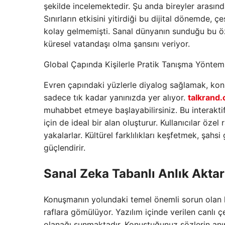
şekilde incelemektedir. Şu anda bireyler arasınd
Sınırların etkisini yitirdiği bu dijital dönemde, 
kolay gelmemişti. Sanal dünyanın sunduğu bu öz
küresel vatandaşı olma şansını veriyor.
Global Çapında Kişilerle Pratik Tanışma Yönteml
Evren çapındaki yüzlerle diyalog sağlamak, konu
sadece tık kadar yanınızda yer alıyor.
talkrand
muhabbet etmeye başlayabilirsiniz. Bu interaktif
için de ideal bir alan oluşturur. Kullanıcılar öze
yakalarlar. Kültürel farklılıkları keşfetmek, şah
güçlendirir.
Sanal Zeka Tabanlı Anlık Aktar
Konuşmanın yolundaki temel önemli sorun olan lis
raflara gömülüyor. Yazılım içinde verilen canlı ç
olanağı sunmaktadır. Konuştuğunuz sözlerin anın