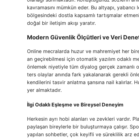
kavramasını mümkün eder. Bu altyapı, yabancı l
bölgesindeki dostla kapsamlı tartışmalar etmeni
doğal bir iletişim akışı yaratır.
Modern Güvenlik Ölçütleri ve Veri Dene
Online mecralarda huzur ve mahremiyet her birey 
an geçirebilmesi için otomatik yazılım odaklı me
önlemek niyetiyle tüm diyalog gerçek zamanlı ola
ters olaylar anında fark yakalanarak gerekli önle
kendilerini tasvir anlatma şansına nail kalırlar.
yer almaktadır.
İlgi Odaklı Eşleşme ve Bireysel Deneyim
Herkesin ayrı hobi alanları ve zevkleri vardır. Pla
paylaşan bireylerle bir buluşturmaya çalışır. Spor
yapılan sohbetler, çok keyifli ve süreklilik arz 