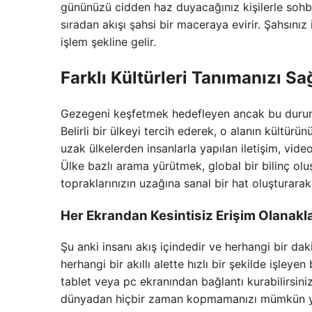
gününüzü cidden haz duyacağınız kişilerle sohbet
sıradan akışı şahsi bir maceraya evirir. Şahsını
işlem şekline gelir.
Farklı Kültürleri Tanımanızı S
Gezegeni keşfetmek hedefleyen ancak bu duruma
Belirli bir ülkeyi tercih ederek, o alanın kültürün
uzak ülkelerden insanlarla yapılan iletişim, vide
Ülke bazlı arama yürütmek, global bir bilinç ol
topraklarınızın uzağına sanal bir hat oluşturarak
Her Ekrandan Kesintisiz Erişim Olanakla
Şu anki insanı akış içindedir ve herhangi bir da
herhangi bir akıllı alette hızlı bir şekilde işleye
tablet veya pc ekranından bağlantı kurabilirsin
dünyadan hiçbir zaman kopmamanızı mümkün yap