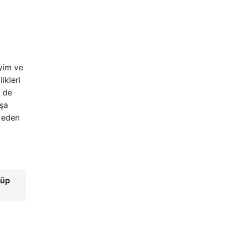
eyim ve
ikleri
r de
nşa
a eden
rüp