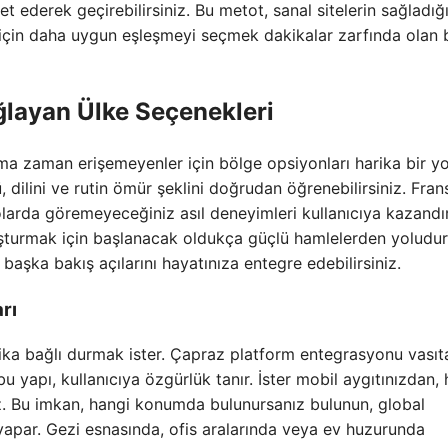
 ederek geçirebilirsiniz. Bu metot, sanal sitelerin sağladığ
z için daha uygun eşleşmeyi seçmek dakikalar zarfında olan 
ağlayan Ülke Seçenekleri
 zaman erişemeyenler için bölge opsiyonları harika bir yo
ü, dilini ve rutin ömür şeklini doğrudan öğrenebilirsiniz. Fran
olarda göremeyeceğiniz asıl deneyimleri kullanıcıya kazandır
uşturmak için başlanacak oldukça güçlü hamlelerden yoludur
 başka bakış açılarını hayatınıza entegre edebilirsiniz.
rı
kika bağlı durmak ister. Çapraz platform entegrasyonu vasıta
n bu yapı, kullanıcıya özgürlük tanır. İster mobil aygıtınızdan,
iz. Bu imkan, hangi konumda bulunursanız bulunun, global
ar. Gezi esnasında, ofis aralarında veya ev huzurunda