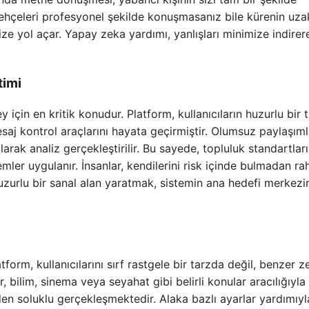
ehçeleri profesyonel şekilde konuşmasanız bile kürenin uza
ze yol açar. Yapay zeka yardımı, yanlışları minimize indirer
timi
için en kritik konudur. Platform, kullanıcıların huzurlu bir 
saj kontrol araçlarını hayata geçirmiştir. Olumsuz paylaşıml
rak analiz gerçekleştirilir. Bu sayede, topluluk standartlar
mler uygulanır. İnsanlar, kendilerini risk içinde bulmadan ra
 Huzurlu bir sanal alan yaratmak, sistemin ana hedefi merkez
tform, kullanıcılarını sırf rastgele bir tarzda değil, benzer z
, bilim, sinema veya seyahat gibi belirli konular aracılığıyla
eden soluklu gerçekleşmektedir. Alaka bazlı ayarlar yardımıyl