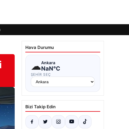
ı
Hava Durumu
i
☁
Ankara
NaN°C
ŞEHIR SEÇ
Bizi Takip Edin