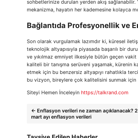
sohbetlerinize durulan yerden akış sağlanabilir.
mekanizma, hayatın her kademesine kolayca mon
Bağlantıda Profesyonellik ve 
Son olarak vurgulamak lazımdır ki, küresel ileti
teknolojik altyapısıyla piyasada başarılı bir dur
ve yıkılmaz emniyet ilkesiyle bütün geçen vakit 
kaliteli bir tanışma serüveni yaşamak, kürenin ka
etmek için bu benzersiz altyapıyı rahatlıkla terc
bu vizyon, bireylere çok kalitelisini sunmak için
Siteyi Hemen İnceleyin
https://talkrand.com
← Enflasyon verileri ne zaman açıklanacak? 
mart ayı enflasyon verileri
Tavsiye Edilen Haberler