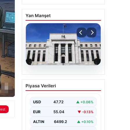
Yan Manşet
04.08.2026
Fed faizi sabit tuttu
Piyasa Verileri
USD
47.72
▲ +0.06%
rest
EUR
55.04
▼ -0.13%
ALTIN
6499.2
▲ +0.10%