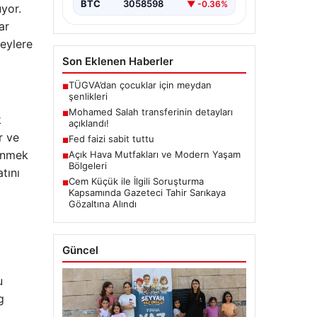
BTC
3058598
▼ -0.36%
üyor.
ar
eylere
Son Eklenen Haberler
TÜGVA’dan çocuklar için meydan
■
şenlikleri
Mohamed Salah transferinin detayları
■
k
açıklandı!
r ve
Fed faizi sabit tuttu
■
renmek
Açık Hava Mutfakları ve Modern Yaşam
■
Bölgeleri
tını
Cem Küçük ile İlgili Soruşturma
■
Kapsamında Gazeteci Tahir Sarıkaya
Gözaltına Alındı
Güncel
u
g