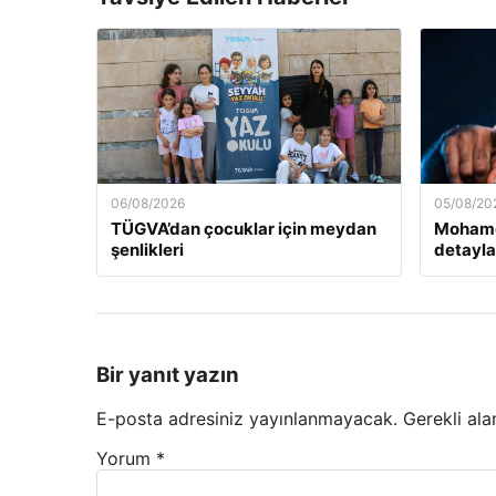
06/08/2026
05/08/20
TÜGVA’dan çocuklar için meydan
Mohamed
şenlikleri
detayla
Bir yanıt yazın
E-posta adresiniz yayınlanmayacak.
Gerekli ala
Yorum
*