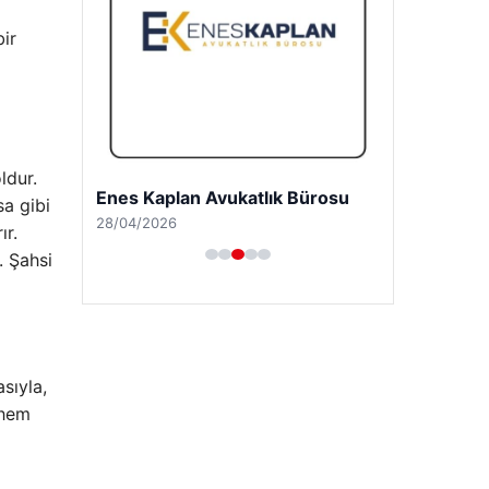
ı
bir
ldur.
Enes Kaplan Avukatlık Bürosu
sa gibi
28/04/2026
ır.
. Şahsi
sıyla,
 hem