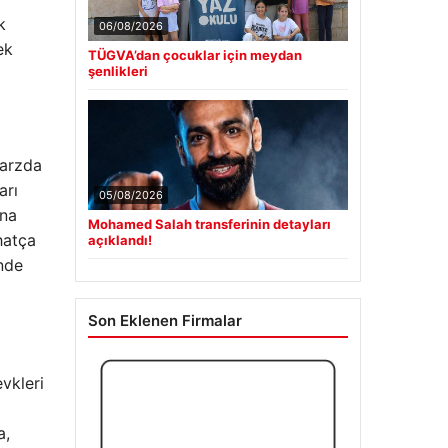
k
06/08/2026
ek
TÜGVA’dan çocuklar için meydan
şenlikleri
tarzda
arı
05/08/2026
ına
Mohamed Salah transferinin detayları
hatça
açıklandı!
inde
Son Eklenen Firmalar
evkleri
a,