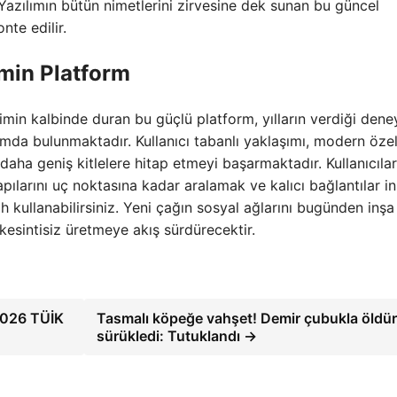
 Yazılımın bütün nimetlerini zirvesine dek sunan bu güncel
te edilir.
Emin Platform
şimin kalbinde duran bu güçlü platform, yılların verdiği den
umda bulunmaktadır. Kullanıcı tabanlı yaklaşımı, modern özell
daha geniş kitlelere hitap etmeyi başarmaktadır. Kullanıcıla
pılarını uç noktasına kadar aralamak ve kalıcı bağlantılar i
ih kullanabilirsiniz. Yeni çağın sosyal ağlarını bugünden inş
 kesintisiz üretmeye akış sürdürecektir.
2026 TÜİK
Tasmalı köpeğe vahşet! Demir çubukla öldü
sürükledi: Tutuklandı →