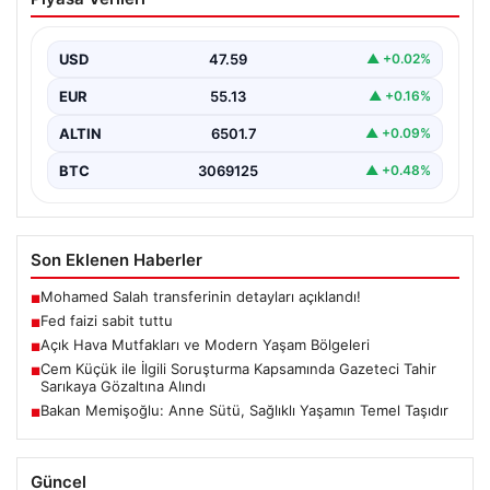
USD
47.59
▲ +0.02%
EUR
55.13
▲ +0.16%
ALTIN
6501.7
▲ +0.09%
BTC
3069125
▲ +0.48%
Son Eklenen Haberler
Mohamed Salah transferinin detayları açıklandı!
■
Fed faizi sabit tuttu
■
Açık Hava Mutfakları ve Modern Yaşam Bölgeleri
■
Cem Küçük ile İlgili Soruşturma Kapsamında Gazeteci Tahir
■
Sarıkaya Gözaltına Alındı
Bakan Memişoğlu: Anne Sütü, Sağlıklı Yaşamın Temel Taşıdır
■
Güncel