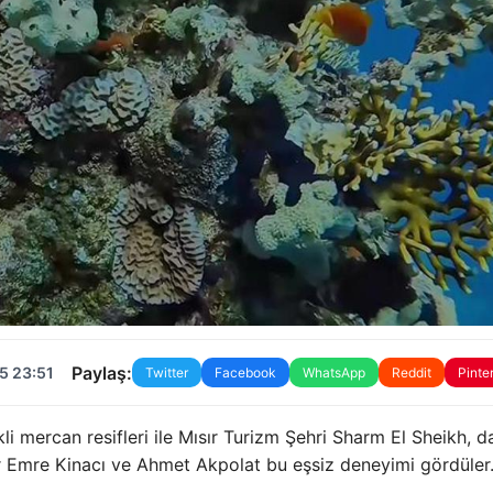
Paylaş:
5 23:51
Twitter
Facebook
WhatsApp
Reddit
Pinte
i mercan resifleri ile Mısır Turizm Şehri Sharm El Sheikh, da
r Emre Kinacı ve Ahmet Akpolat bu eşsiz deneyimi gördüler