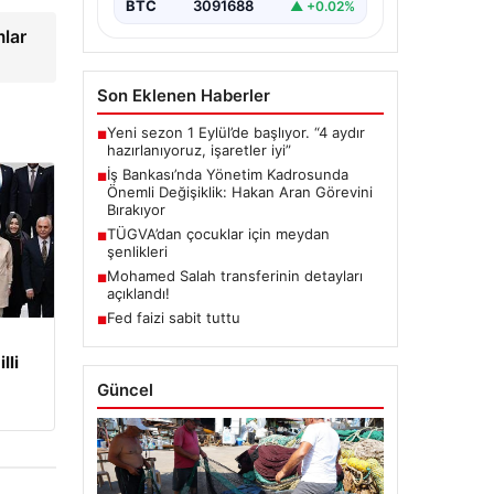
BTC
3091688
▲ +0.02%
lar
Son Eklenen Haberler
Yeni sezon 1 Eylül’de başlıyor. “4 aydır
■
hazırlanıyoruz, işaretler iyi”
İş Bankası’nda Yönetim Kadrosunda
■
Önemli Değişiklik: Hakan Aran Görevini
Bırakıyor
TÜGVA’dan çocuklar için meydan
■
şenlikleri
Mohamed Salah transferinin detayları
■
açıklandı!
Fed faizi sabit tuttu
■
lli
Güncel