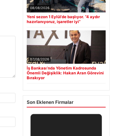
08/08/2026
Yeni sezon 1 Eylül’de başlıyor. “4 aydır
hazırlanıyoruz, işaretler iyi”
07/08/2026
İş Bankası’nda Yönetim Kadrosunda
Önemli Değişiklik: Hakan Aran Görevini
Bırakıyor
Son Eklenen Firmalar