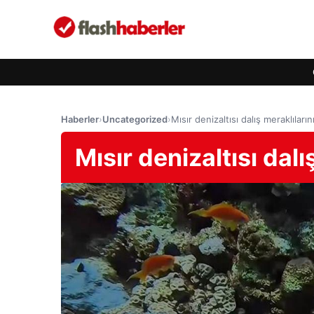
Haberler
›
Uncategorized
›
Mısır denizaltısı dalış meraklıların
Mısır denizaltısı dalı