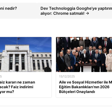
ni nedir?
Dev Technologgia Googhe’ye yaptırım
alıyor: Chrome satmalı! →
25
15/12/2025
faiz kararı ne zaman
Aile ve Sosyal Hizmetler ile Mi
acak? Faiz indirimi
Eğitim Bakanlıkları’nın 2026
yor mu?
Bütçeleri Onaylandı