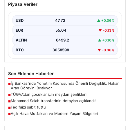
Piyasa Verileri
şenlikleri
USD
47.72
▲ +0.06%
EUR
55.04
▼ -0.13%
ALTIN
6499.2
▲ +0.10%
BTC
3058598
▼ -0.36%
Son Eklenen Haberler
İş Bankası’nda Yönetim Kadrosunda Önemli Değişiklik: Hakan
■
Aran Görevini Bırakıyor
TÜGVA’dan çocuklar için meydan şenlikleri
■
Mohamed Salah transferinin detayları açıklandı!
■
Fed faizi sabit tuttu
■
Açık Hava Mutfakları ve Modern Yaşam Bölgeleri
■