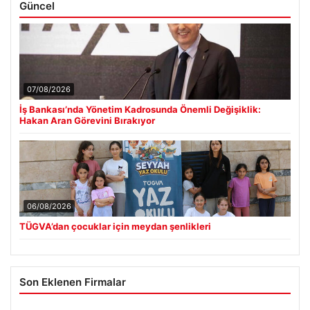
Güncel
07/08/2026
İş Bankası’nda Yönetim Kadrosunda Önemli Değişiklik:
Hakan Aran Görevini Bırakıyor
06/08/2026
TÜGVA’dan çocuklar için meydan şenlikleri
Son Eklenen Firmalar