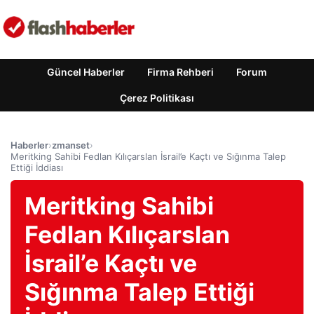
Güncel Haberler
Firma Rehberi
Forum
Çerez Politikası
Haberler
›
zmanset
›
Meritking Sahibi Fedlan Kılıçarslan İsrail’e Kaçtı ve Sığınma Talep
Ettiği İddiası
Meritking Sahibi
Fedlan Kılıçarslan
İsrail’e Kaçtı ve
Sığınma Talep Ettiği