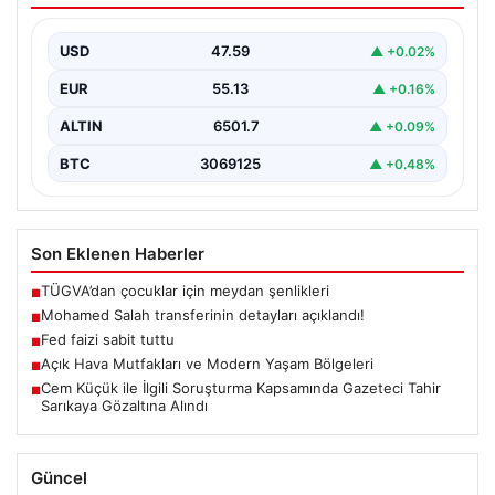
USD
47.59
▲ +0.02%
EUR
55.13
▲ +0.16%
ALTIN
6501.7
▲ +0.09%
BTC
3069125
▲ +0.48%
Son Eklenen Haberler
TÜGVA’dan çocuklar için meydan şenlikleri
■
Mohamed Salah transferinin detayları açıklandı!
■
Fed faizi sabit tuttu
■
Açık Hava Mutfakları ve Modern Yaşam Bölgeleri
■
Cem Küçük ile İlgili Soruşturma Kapsamında Gazeteci Tahir
■
Sarıkaya Gözaltına Alındı
Güncel