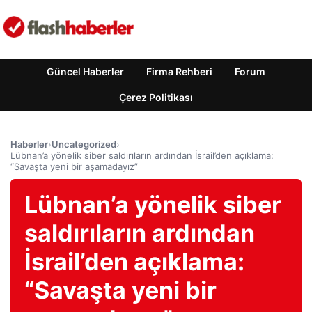
Güncel Haberler
Firma Rehberi
Forum
Çerez Politikası
Haberler
›
Uncategorized
›
Lübnan’a yönelik siber saldırıların ardından İsrail’den açıklama:
“Savaşta yeni bir aşamadayız”
Lübnan’a yönelik siber
saldırıların ardından
İsrail’den açıklama:
“Savaşta yeni bir