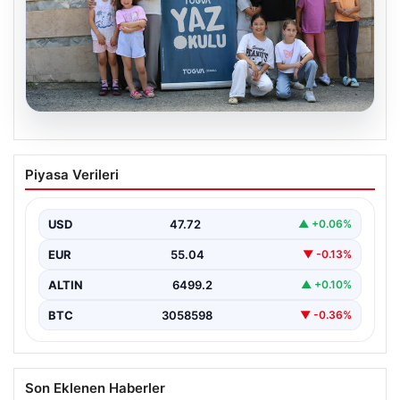
06.08.2026
TÜGVA’dan çocuklar için meydan
Piyasa Verileri
şenlikleri
USD
47.72
▲ +0.06%
EUR
55.04
▼ -0.13%
ALTIN
6499.2
▲ +0.10%
BTC
3058598
▼ -0.36%
Son Eklenen Haberler