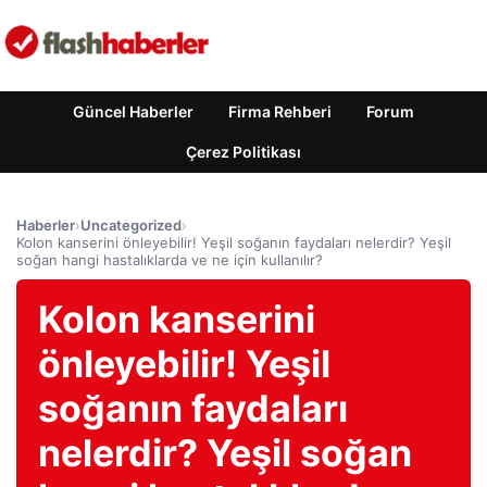
Güncel Haberler
Firma Rehberi
Forum
Çerez Politikası
Haberler
›
Uncategorized
›
Kolon kanserini önleyebilir! Yeşil soğanın faydaları nelerdir? Yeşil
soğan hangi hastalıklarda ve ne için kullanılır?
Kolon kanserini
önleyebilir! Yeşil
soğanın faydaları
nelerdir? Yeşil soğan