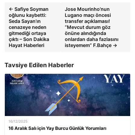
← Safiye Soyman
Jose Mourinho’nun
oğlunu kaybetti:
Lugano maçı öncesi
Seda Sayan’ın
transfer açıklaması!
cenazeye neden
“Mevcut durum göz
gitmediği ortaya
önüne alındığında
çıktı – Son Dakika
onlardan daha fazlasını
Hayat Haberleri
isteyemem” F.Bahçe →
Tavsiye Edilen Haberler
16/12/2025
16 Aralık Salı için Yay Burcu Günlük Yorumları