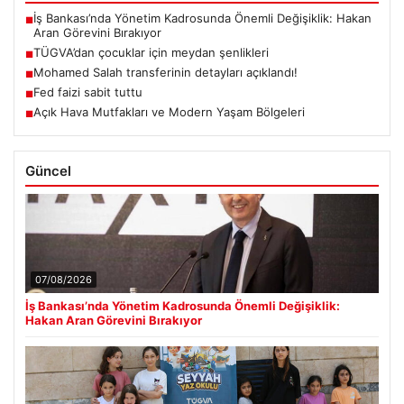
İş Bankası’nda Yönetim Kadrosunda Önemli Değişiklik: Hakan
■
Aran Görevini Bırakıyor
TÜGVA’dan çocuklar için meydan şenlikleri
■
Mohamed Salah transferinin detayları açıklandı!
■
Fed faizi sabit tuttu
■
Açık Hava Mutfakları ve Modern Yaşam Bölgeleri
■
Güncel
07/08/2026
İş Bankası’nda Yönetim Kadrosunda Önemli Değişiklik:
Hakan Aran Görevini Bırakıyor