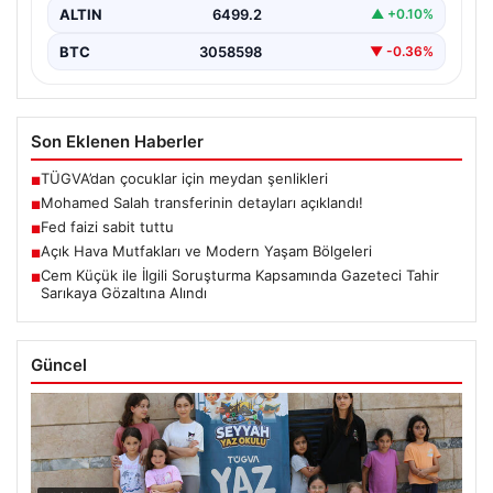
ALTIN
6499.2
▲ +0.10%
BTC
3058598
▼ -0.36%
Son Eklenen Haberler
TÜGVA’dan çocuklar için meydan şenlikleri
■
Mohamed Salah transferinin detayları açıklandı!
■
Fed faizi sabit tuttu
■
Açık Hava Mutfakları ve Modern Yaşam Bölgeleri
■
Cem Küçük ile İlgili Soruşturma Kapsamında Gazeteci Tahir
■
Sarıkaya Gözaltına Alındı
Güncel