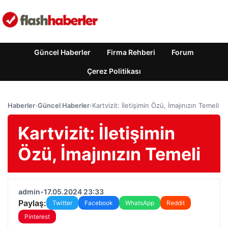
Güncel Haberler
Firma Rehberi
Forum
Çerez Politikası
Haberler
›
Güncel Haberler
›
Kartvizit: İletişimin Özü, İmajınızın Temeli
Kartvizit: İletişimin
Özü, İmajınızın Temeli
admin
•
17.05.2024 23:33
Paylaş:
Twitter
Facebook
WhatsApp
Reddit
Pinterest