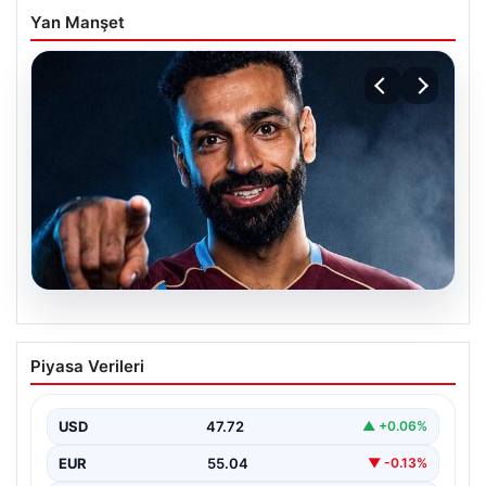
Yan Manşet
05.08.2026
Mohamed Salah transferinin detayları
Piyasa Verileri
açıklandı!
USD
47.72
▲ +0.06%
EUR
55.04
▼ -0.13%