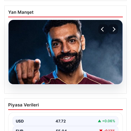
Yan Manşet
05.08.2026
Mohamed Salah transferinin detayları
Piyasa Verileri
açıklandı!
USD
47.72
▲ +0.06%
EUR
55.04
▼ -0.13%