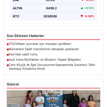
ALTIN
6499.2
▲ +0.10%
BTC
3058598
▼ -0.36%
Son Eklenen Haberler
TÜGVA’dan çocuklar için meydan şenlikleri
■
Mohamed Salah transferinin detayları açıklandı!
■
Fed faizi sabit tuttu
■
Açık Hava Mutfakları ve Modern Yaşam Bölgeleri
■
Cem Küçük ile İlgili Soruşturma Kapsamında Gazeteci Tahir
■
Sarıkaya Gözaltına Alındı
Güncel