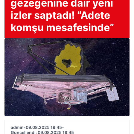
gezegenine dair yeni
izler saptadı! “Adete
komşu mesafesinde”
admin
•
09.08.2025 19:45
•
Güncellendi: 09.08.2025 19:45