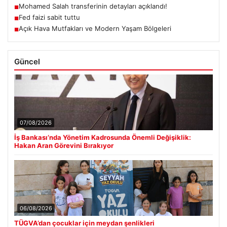
Mohamed Salah transferinin detayları açıklandı!
■
Fed faizi sabit tuttu
■
Açık Hava Mutfakları ve Modern Yaşam Bölgeleri
■
Güncel
07/08/2026
İş Bankası’nda Yönetim Kadrosunda Önemli Değişiklik:
Hakan Aran Görevini Bırakıyor
06/08/2026
TÜGVA’dan çocuklar için meydan şenlikleri