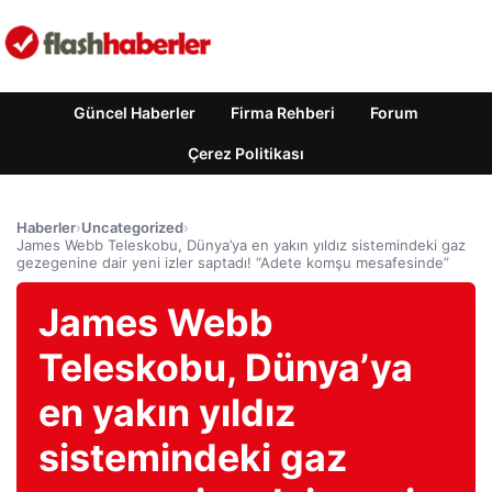
Güncel Haberler
Firma Rehberi
Forum
Çerez Politikası
Haberler
›
Uncategorized
›
James Webb Teleskobu, Dünya’ya en yakın yıldız sistemindeki gaz
gezegenine dair yeni izler saptadı! “Adete komşu mesafesinde”
James Webb
Teleskobu, Dünya’ya
en yakın yıldız
sistemindeki gaz