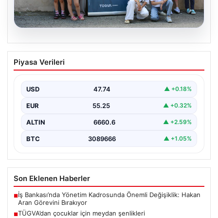
06.08.2026
TÜGVA’dan çocuklar için meydan
Piyasa Verileri
şenlikleri
USD
47.74
▲ +0.18%
EUR
55.25
▲ +0.32%
ALTIN
6660.6
▲ +2.59%
BTC
3089666
▲ +1.05%
Son Eklenen Haberler
İş Bankası’nda Yönetim Kadrosunda Önemli Değişiklik: Hakan
■
Aran Görevini Bırakıyor
TÜGVA’dan çocuklar için meydan şenlikleri
■