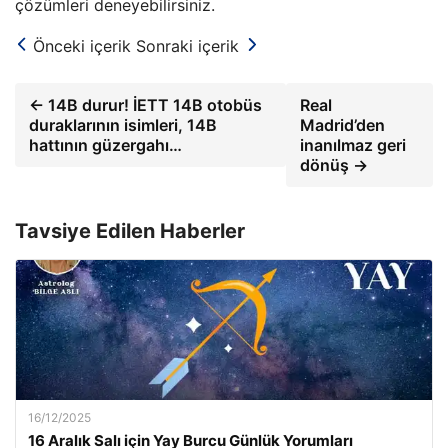
çözümleri deneyebilirsiniz.
Önceki içerik
Sonraki içerik
← 14B durur! İETT 14B otobüs
Real
duraklarının isimleri, 14B
Madrid’den
hattının güzergahı…
inanılmaz geri
dönüş →
Tavsiye Edilen Haberler
16/12/2025
16 Aralık Salı için Yay Burcu Günlük Yorumları