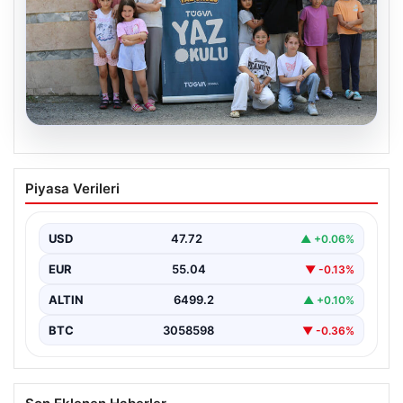
06.08.2026
TÜGVA’dan çocuklar için meydan
Piyasa Verileri
şenlikleri
USD
47.72
▲ +0.06%
EUR
55.04
▼ -0.13%
ALTIN
6499.2
▲ +0.10%
BTC
3058598
▼ -0.36%