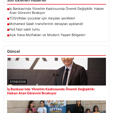
Son Eklenen Haberler
İş Bankası’nda Yönetim Kadrosunda Önemli Değişiklik: Hakan
■
Aran Görevini Bırakıyor
TÜGVA’dan çocuklar için meydan şenlikleri
■
Mohamed Salah transferinin detayları açıklandı!
■
Fed faizi sabit tuttu
■
Açık Hava Mutfakları ve Modern Yaşam Bölgeleri
■
Güncel
07/08/2026
İş Bankası’nda Yönetim Kadrosunda Önemli Değişiklik:
Hakan Aran Görevini Bırakıyor