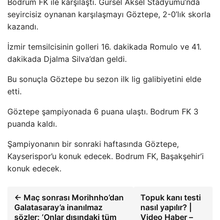
Bodrum FK ile karşılaştı. Gürsel Aksel Stadyumu’nda
seyircisiz oynanan karşılaşmayı Göztepe, 2-0’lık skorla
kazandı.
İzmir temsilcisinin golleri 16. dakikada Romulo ve 41.
dakikada Djalma Silva’dan geldi.
Bu sonuçla Göztepe bu sezon ilk lig galibiyetini elde
etti.
Göztepe şampiyonada 6 puana ulaştı. Bodrum FK 3
puanda kaldı.
Şampiyonanın bir sonraki haftasında Göztepe,
Kayserispor’u konuk edecek. Bodrum FK, Başakşehir’i
konuk edecek.
← Maç sonrası Morihnho’dan
Topuk kanı testi
Galatasaray’a inanılmaz
nasıl yapılır? |
sözler: ‘Onlar dışındaki tüm
Video Haber –