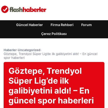
Güncel Haberler
Firma Rehberi
Forum
Çerez Politikası
Haberler
›
Uncategorized
›
Göztepe, Trendyol Süper Lig’de ilk galibiyetini aldı! – En güncel
spor haberleri
Göztepe, Trendyol
Süper Lig’de ilk
galibiyetini aldı! – En
güncel spor haberleri