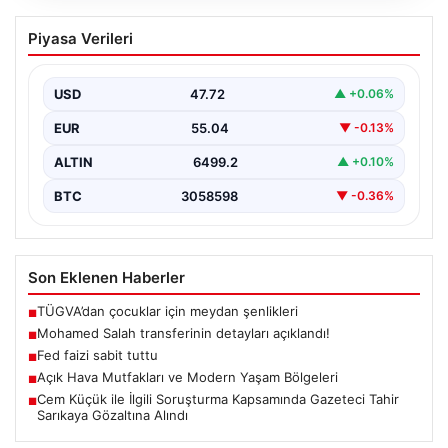
Fed faizi sabit tuttu
Piyasa Verileri
USD
47.72
▲ +0.06%
EUR
55.04
▼ -0.13%
ALTIN
6499.2
▲ +0.10%
BTC
3058598
▼ -0.36%
Son Eklenen Haberler
TÜGVA’dan çocuklar için meydan şenlikleri
■
Mohamed Salah transferinin detayları açıklandı!
■
Fed faizi sabit tuttu
■
Açık Hava Mutfakları ve Modern Yaşam Bölgeleri
■
Cem Küçük ile İlgili Soruşturma Kapsamında Gazeteci Tahir
■
Sarıkaya Gözaltına Alındı