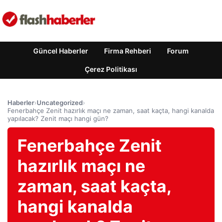
Güncel Haberler
Firma Rehberi
Forum
Çerez Politikası
Haberler
›
Uncategorized
›
Fenerbahçe Zenit hazırlık maçı ne zaman, saat kaçta, hangi kanalda
yapılacak? Zenit maçı hangi gün?
Fenerbahçe Zenit
hazırlık maçı ne
zaman, saat kaçta,
hangi kanalda