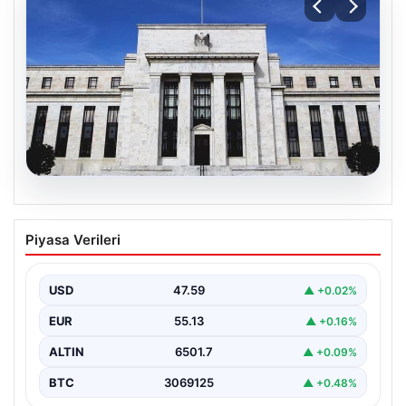
04.08.2026
Fed faizi sabit tuttu
Piyasa Verileri
USD
47.59
▲ +0.02%
EUR
55.13
▲ +0.16%
ALTIN
6501.7
▲ +0.09%
BTC
3069125
▲ +0.48%