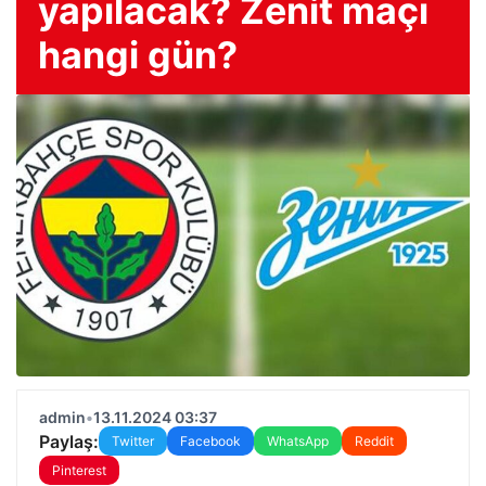
yapılacak? Zenit maçı
hangi gün?
admin
•
13.11.2024 03:37
Paylaş:
Twitter
Facebook
WhatsApp
Reddit
Pinterest