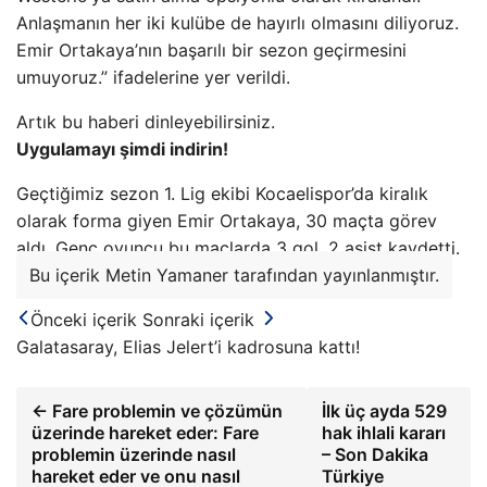
Anlaşmanın her iki kulübe de hayırlı olmasını diliyoruz.
Emir Ortakaya’nın başarılı bir sezon geçirmesini
umuyoruz.” ifadelerine yer verildi.
Artık bu haberi dinleyebilirsiniz.
Uygulamayı şimdi indirin!
Geçtiğimiz sezon 1. Lig ekibi Kocaelispor’da kiralık
olarak forma giyen Emir Ortakaya, 30 maçta görev
aldı. Genç oyuncu bu maçlarda 3 gol, 2 asist kaydetti.
Bu içerik Metin Yamaner tarafından yayınlanmıştır.
Önceki içerik
Sonraki içerik
Galatasaray, Elias Jelert’i kadrosuna kattı!
← Fare problemin ve çözümün
İlk üç ayda 529
üzerinde hareket eder: Fare
hak ihlali kararı
problemin üzerinde nasıl
– Son Dakika
hareket eder ve onu nasıl
Türkiye