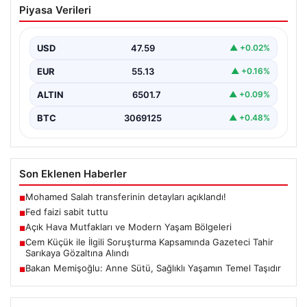
Piyasa Verileri
USD
47.59
▲ +0.02%
EUR
55.13
▲ +0.16%
ALTIN
6501.7
▲ +0.09%
BTC
3069125
▲ +0.48%
Son Eklenen Haberler
Mohamed Salah transferinin detayları açıklandı!
■
Fed faizi sabit tuttu
■
Açık Hava Mutfakları ve Modern Yaşam Bölgeleri
■
Cem Küçük ile İlgili Soruşturma Kapsamında Gazeteci Tahir
■
Sarıkaya Gözaltına Alındı
Bakan Memişoğlu: Anne Sütü, Sağlıklı Yaşamın Temel Taşıdır
■