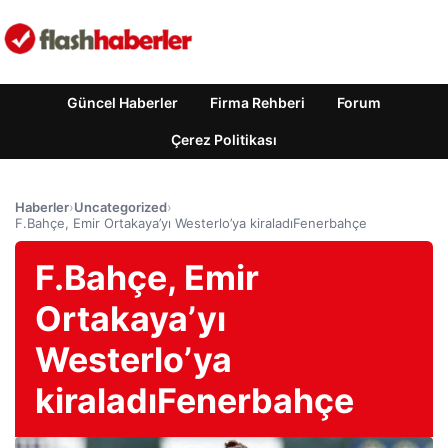
Güncel Haberler
Firma Rehberi
Forum
Çerez Politikası
Haberler
›
Uncategorized
›
F.Bahçe, Emir Ortakaya’yı Westerlo’ya kiraladıFenerbahçe
F.Bahçe, Emir
Ortakaya’yı
Westerlo’ya
kiraladıFenerbahçe