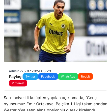
admin
•
25.07.2024 03:23
Paylaş:
Twitter
Facebook
WhatsApp
Reddit
Pinterest
Sarı-lacivertli kulüpten yapılan açıklamada, “Genç
oyuncumuz Emir Ortakaya, Belçika 1. Ligi takımlarından
Westerlo’ya satın alma opsiyonlu olarak kiralandı.