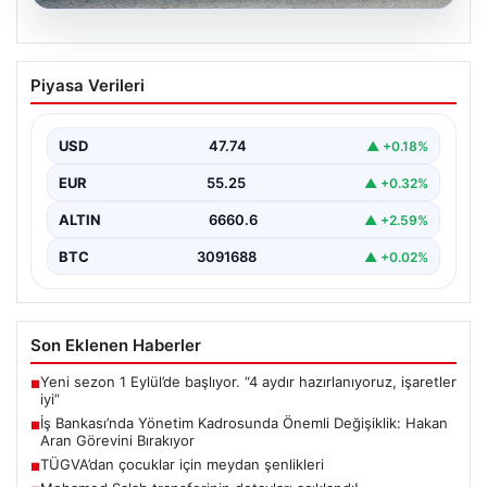
06.08.2026
TÜGVA’dan çocuklar için meydan
Piyasa Verileri
şenlikleri
USD
47.74
▲ +0.18%
EUR
55.25
▲ +0.32%
ALTIN
6660.6
▲ +2.59%
BTC
3091688
▲ +0.02%
Son Eklenen Haberler
Yeni sezon 1 Eylül’de başlıyor. “4 aydır hazırlanıyoruz, işaretler
■
iyi”
İş Bankası’nda Yönetim Kadrosunda Önemli Değişiklik: Hakan
■
Aran Görevini Bırakıyor
TÜGVA’dan çocuklar için meydan şenlikleri
■