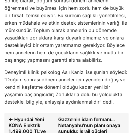
Sonuç olarak, doğum sonrası dönem annelerin
öğrenmesi ve büyümesi için hem zorlu hem de büyük
bir fırsatı temsil ediyor. Bu sürecin sağlıklı yönetilmesi,
erken müdahale ve etkin destek sistemlerinin varlığı ile
mümkündür. Toplum olarak annelerin bu dönemde
yaşadıkları zorluklara karşı duyarlı olmamız ve onlara
destekleyici bir ortam yaratmamız gerekiyor. Böylece
hem annelerin hem de çocukların sağlıklı ve mutlu bir
başlangıç ​​yapmasını garanti altına alabiliriz.
Deneyimli klinik psikolog Aslı Kanizi ise şunları söyledi:
”Doğum sonrası dönem anneler için yeniden doğuş ve
kendini keşfetme dönemi olduğu kadar yeni bir
yaşamın başlangıcıdır; Zorluklarla dolu bu yolculukta
destekle, bilgiyle, anlayışla aydınlanmalıdır” dedi.
← Hyundai Yeni
Gazze’nin idam fermanı…
KONA Elektrik
Netanyahu’nun planı onaya
1.499.000 TL’ye
sunuldu: İsrail güçleri