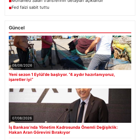
Mohamed Salah transferinin detayları açıklandı!
■
Fed faizi sabit tuttu
■
Güncel
08/08/2026
Yeni sezon 1 Eylül’de başlıyor. “4 aydır hazırlanıyoruz,
işaretler iyi”
07/08/2026
İş Bankası’nda Yönetim Kadrosunda Önemli Değişiklik:
Hakan Aran Görevini Bırakıyor