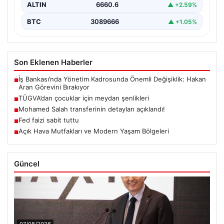
ALTIN
6660.6
▲ +2.59%
BTC
3089666
▲ +1.05%
Son Eklenen Haberler
İş Bankası’nda Yönetim Kadrosunda Önemli Değişiklik: Hakan
■
Aran Görevini Bırakıyor
TÜGVA’dan çocuklar için meydan şenlikleri
■
Mohamed Salah transferinin detayları açıklandı!
■
Fed faizi sabit tuttu
■
Açık Hava Mutfakları ve Modern Yaşam Bölgeleri
■
Güncel