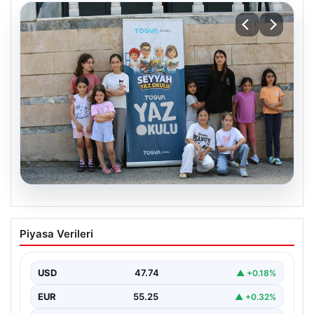
06.08.2026
TÜGVA’dan çocuklar için meydan
Piyasa Verileri
şenlikleri
USD
47.74
▲ +0.18%
EUR
55.25
▲ +0.32%