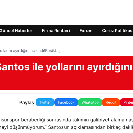
Güncel Haberler
Firma Rehberi
Forum
Çerez Politikas
larını ayırdığını açıkladı!Beşiktaş
ntos ile yollarını ayırdığını
Paylaş:
Twitter
Facebook
WhatsApp
Reddit
Pinte
msunspor beraberliği sonrasında takımın galibiyet alamama
tmeyi düşünmüyorum.” Santos’un açıklamasından birkaç daki