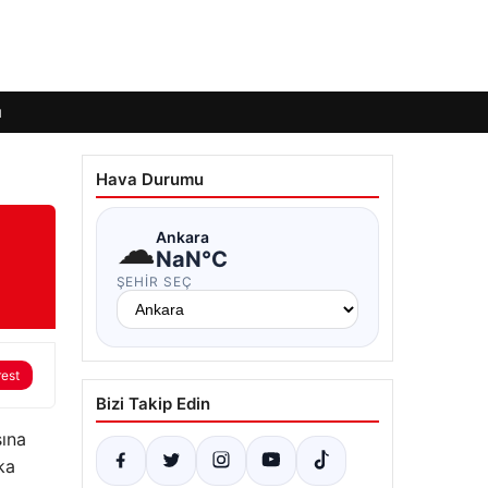
ı
Hava Durumu
☁
Ankara
NaN°C
ŞEHIR SEÇ
rest
Bizi Takip Edin
sına
ka