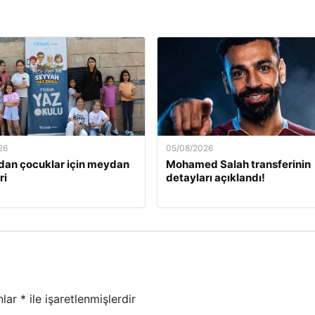
26
05/08/2026
an çocuklar için meydan
Mohamed Salah transferinin
ri
detayları açıklandı!
nlar
*
ile işaretlenmişlerdir