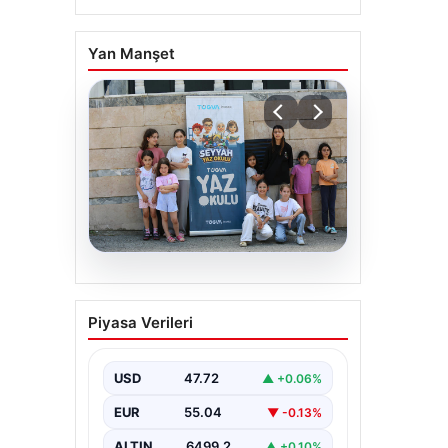
Yan Manşet
06.08.2026
TÜGVA’dan çocuklar için
Piyasa Verileri
meydan şenlikleri
USD
47.72
▲ +0.06%
EUR
55.04
▼ -0.13%
ALTIN
6499.2
▲ +0.10%