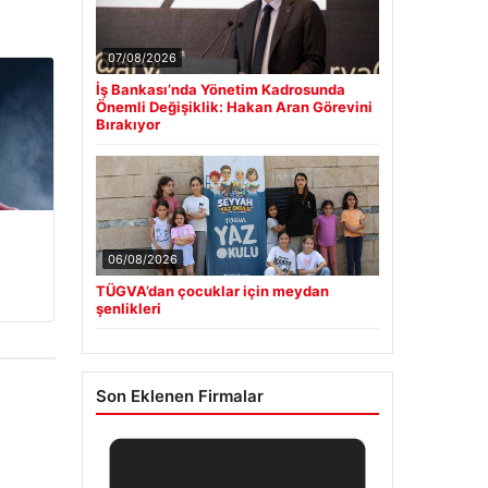
07/08/2026
İş Bankası’nda Yönetim Kadrosunda
Önemli Değişiklik: Hakan Aran Görevini
Bırakıyor
06/08/2026
TÜGVA’dan çocuklar için meydan
şenlikleri
Son Eklenen Firmalar