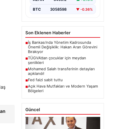
BTC
3058598
▼ -0.36%
Son Eklenen Haberler
İş Bankası’nda Yönetim Kadrosunda
■
Önemli Değişiklik: Hakan Aran Görevini
Bırakıyor
TÜGVA’dan çocuklar için meydan
■
şenlikleri
Mohamed Salah transferinin detayları
■
açıklandı!
Fed faizi sabit tuttu
■
Açık Hava Mutfakları ve Modern Yaşam
laş
■
Bölgeleri
Güncel
lan