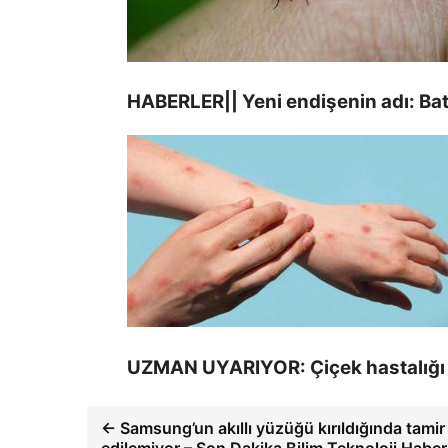
HABERLER|| Yeni endişenin adı: Batı
UZMAN UYARIYOR: Çiçek hastalığı 
← Samsung’un akıllı yüzüğü kırıldığında tamir
edilemiyor – Son Dakika Bilim Teknoloji Haberl