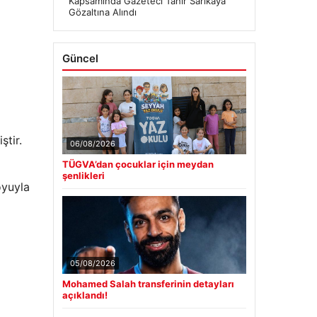
Kapsamında Gazeteci Tahir Sarıkaya
Gözaltına Alındı
Güncel
ştir.
06/08/2026
TÜGVA’dan çocuklar için meydan
şenlikleri
oyuyla
05/08/2026
Mohamed Salah transferinin detayları
açıklandı!