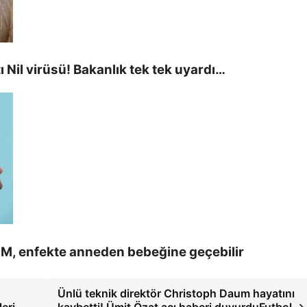
 Nil virüsü! Bakanlık tek tek uyardı…
M, enfekte anneden bebeğine geçebilir
Ünlü teknik direktör Christoph Daum hayatını
eri
kaybetti! Ümit Özat acı haberi duyurduFutbol →