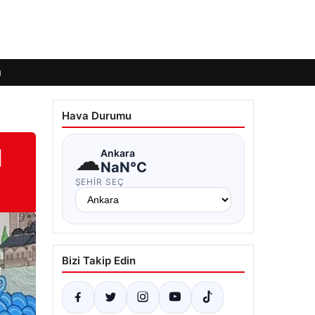
ı
Hava Durumu
l
☁
Ankara
NaN°C
ŞEHIR SEÇ
Bizi Takip Edin