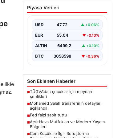
tı
Açık Hava Mutfakları ve
Piyasa Verileri
Modern Yaşam Bölgeleri
Doğal hava yaşamı günümüzde
epe
büyük bir dönüşüm
USD
47.72
▲ +0.06%
sürdürmektedir. Özellikle özel
evlerde bulunan kullanıcılar,
EUR
55.04
▼ -0.13%
bahçe…
ALTIN
6499.2
▲ +0.10%
BTC
3058598
▼ -0.36%
Son Eklenen Haberler
ellikle
aşmaz.
TÜGVA’dan çocuklar için meydan
■
şenlikleri
Mohamed Salah transferinin detayları
■
açıklandı!
Fed faizi sabit tuttu
■
Açık Hava Mutfakları ve Modern Yaşam
■
Bölgeleri
Cem Küçük ile İlgili Soruşturma
■