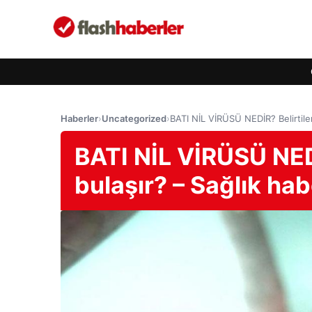
Haberler
›
Uncategorized
›
BATI NİL VİRÜSÜ NEDİR? Belirtileri
BATI NİL VİRÜSÜ NEDİR
bulaşır? – Sağlık hab