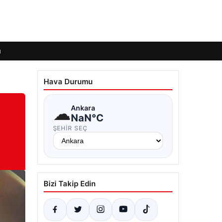
ı
Hava Durumu
☁
Ankara
NaN°C
ŞEHIR SEÇ
Bizi Takip Edin