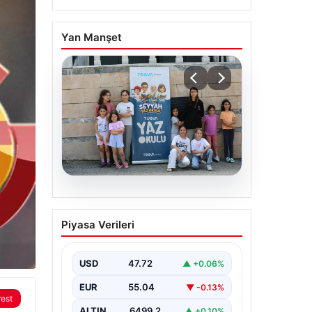
Yan Manşet
06.08.2026
TÜGVA’dan çocuklar için
Piyasa Verileri
meydan şenlikleri
USD
47.72
▲ +0.06%
EUR
55.04
▼ -0.13%
rest
ALTIN
6499.2
▲ +0.10%