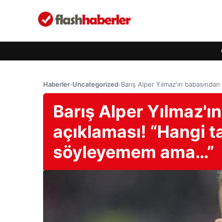
Haberler
›
Uncategorized
›
Barış Alper Yılmaz'ın babasında
Barış Alper Yılmaz'ı
açıklaması! “Hangi t
söyleyemem ama…”