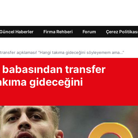
Güncel Haberler
Firma Rehberi
Forum
Çerez Politikas
n transfer açıklaması! “Hangi takıma gideceğini söyleyemem ama…”
n babasından transfer
akıma gideceğini