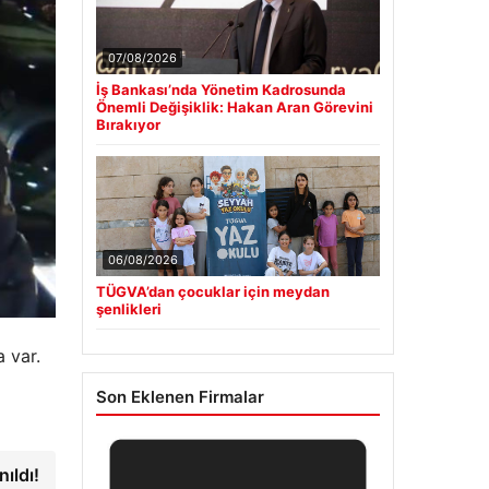
07/08/2026
İş Bankası’nda Yönetim Kadrosunda
Önemli Değişiklik: Hakan Aran Görevini
Bırakıyor
06/08/2026
TÜGVA’dan çocuklar için meydan
şenlikleri
 var.
Son Eklenen Firmalar
ıldı!