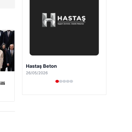
Prenses Night Club
29/04/2026
lli