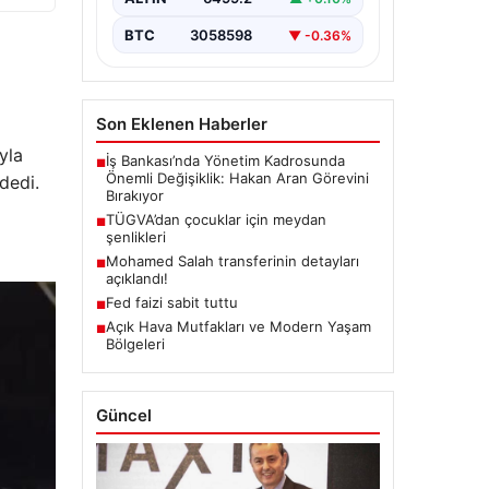
BTC
3058598
▼ -0.36%
Son Eklenen Haberler
yla
İş Bankası’nda Yönetim Kadrosunda
■
Önemli Değişiklik: Hakan Aran Görevini
dedi.
Bırakıyor
TÜGVA’dan çocuklar için meydan
■
şenlikleri
Mohamed Salah transferinin detayları
■
açıklandı!
Fed faizi sabit tuttu
■
Açık Hava Mutfakları ve Modern Yaşam
■
Bölgeleri
Güncel