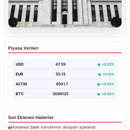
04.08.2026
Fed faizi sabit tuttu
Piyasa Verileri
USD
47.59
▲ +0.02%
EUR
55.13
▲ +0.16%
ALTIN
6501.7
▲ +0.09%
BTC
3069125
▲ +0.48%
Son Eklenen Haberler
Mohamed Salah transferinin detayları açıklandı!
■