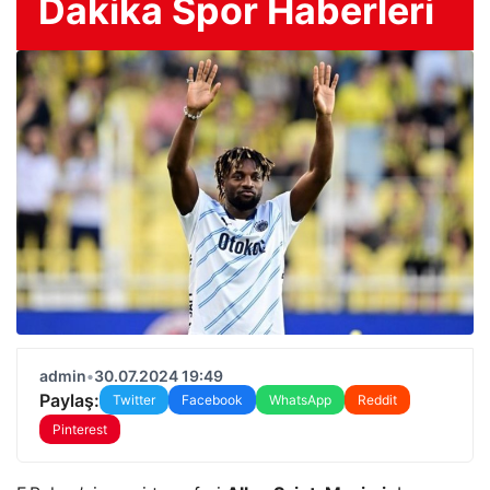
Dakika Spor Haberleri
admin
•
30.07.2024 19:49
Paylaş:
Twitter
Facebook
WhatsApp
Reddit
Pinterest