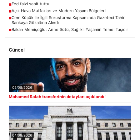
Fed faizi sabit tuttu
■
Açık Hava Mutfakları ve Modern Yaşam Bölgeleri
■
Cem Küçük ile İlgili Soruşturma Kapsamında Gazeteci Tahir
■
Sarıkaya Gözaltına Alındı
Bakan Memişoğlu: Anne Sütü, Sağlıklı Yaşamın Temel Taşıdır
■
Güncel
05/08/2026
Mohamed Salah transferinin detayları açıklandı!
04/08/2026