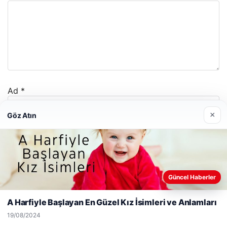
Ad
*
×
Göz Atın
E-posta
*
İnternet sitesi
Web sitemizi nasıl kullandığınızı daha iyi anlayabilmek,
Güncel Haberler
deneyiminizi kişiselleştirmek ve geliştirmek amacıyla çerezler
kullanıyoruz.
Çerez Politikamız
A Harfiyle Başlayan En Güzel Kız İsimleri ve Anlamları
Reddet
Kabul Et
19/08/2024
Daha sonraki yorumlarımda kullanılması için adım, e-