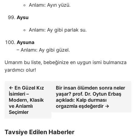
Anlamı: Ayın yüzü.
Aysu
Anlamı: Ay gibi parlak su.
Aysuna
– Anlamı: Ay gibi güzel.
Umarım bu liste, bebeğinize en uygun ismi bulmanıza
yardımcı olur!
← En Güzel Kız
Bir insan ölümden sonra neler
İsimleri –
yaşar? prof. Dr. Oytun Erbaş
Modern, Klasik
açıkladı: Kalp durması
ve Anlamlı
orgazmla eşdeğerdir →
Seçimler
Tavsiye Edilen Haberler