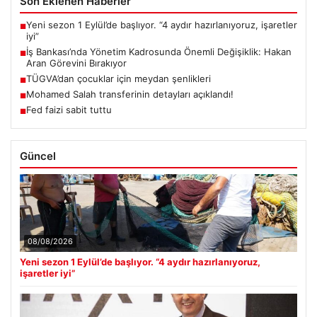
Son Eklenen Haberler
Yeni sezon 1 Eylül’de başlıyor. “4 aydır hazırlanıyoruz, işaretler
■
iyi”
İş Bankası’nda Yönetim Kadrosunda Önemli Değişiklik: Hakan
■
Aran Görevini Bırakıyor
TÜGVA’dan çocuklar için meydan şenlikleri
■
Mohamed Salah transferinin detayları açıklandı!
■
Fed faizi sabit tuttu
■
Güncel
08/08/2026
Yeni sezon 1 Eylül’de başlıyor. “4 aydır hazırlanıyoruz,
işaretler iyi”