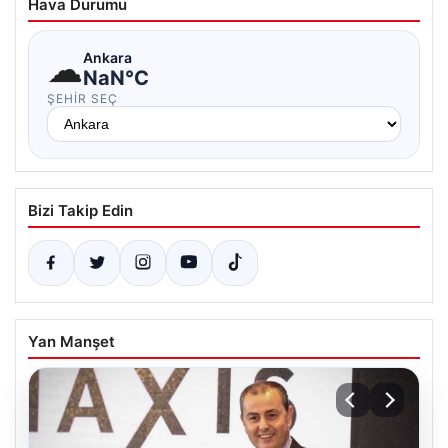
Hava Durumu
☁
Ankara
NaN°C
ŞEHIR SEÇ
Bizi Takip Edin
Yan Manşet