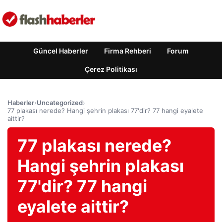
Güncel Haberler
Firma Rehberi
Forum
Çerez Politikası
Haberler
›
Uncategorized
›
77 plakası nerede? Hangi şehrin plakası 77'dir? 77 hangi eyalete
aittir?
77 plakası nerede?
Hangi şehrin plakası
77'dir? 77 hangi
eyalete aittir?