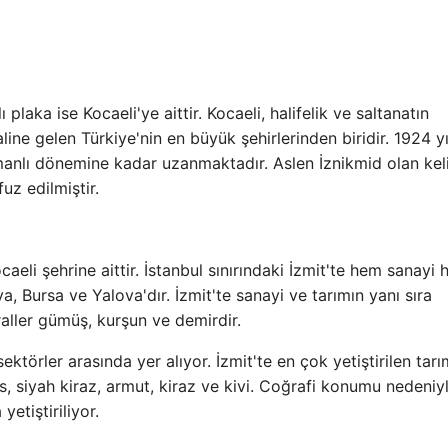
plaka ise Kocaeli'ye aittir. Kocaeli, halifelik ve saltanatın
line gelen Türkiye'nin en büyük şehirlerinden biridir. 1924 yıl
Osmanlı dönemine kadar uzanmaktadır. Aslen İznikmid olan ke
uz edilmiştir.
eli şehrine aittir. İstanbul sınırındaki İzmit'te hem sanayi
ya, Bursa ve Yalova'dır. İzmit'te sanayi ve tarımın yanı sıra
raller gümüş, kurşun ve demirdir.
sektörler arasında yer alıyor. İzmit'te en çok yetiştirilen tarı
es, siyah kiraz, armut, kiraz ve kivi. Coğrafi konumu nedeniy
yetiştiriliyor.