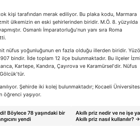
 çok kişi tarafından merak ediliyor. Bu plaka kodu, Marmara
zmit ülkemizin en eski şehirlerinden biridir. M.Ö. 8. yüzyılda
 yapmıştır. Osmanlı İmparatorluğu'nun yanı sıra Roma
ti.
it nüfus yoğunluğunun en fazla olduğu illerden biridir. Yü
7 bindir. İlde toplam 12 ilçe bulunmaktadır. Bu ilçeler İzmi
Darıca, Kartepe, Kandıra, Çayırova ve Karamürsel'dir. Nüfus
Gölcük'tür.
nılıyor. Şehirde iki kolej bulunmaktadır; Kocaeli Üniversites
n öğrenci yaşıyor.
i! Böylece 78 yaşındaki bir
Akıllı priz nedir ve ne işe y
angıcını yendi
Akıllı priz nasıl kullanılır? 