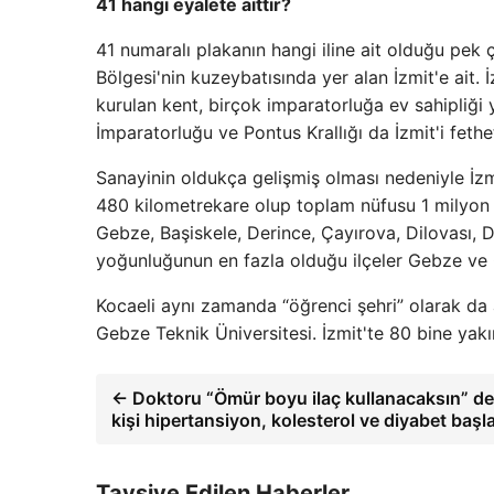
41 hangi eyalete aittir?
41 numaralı plakanın hangi iline ait olduğu pek
Bölgesi'nin kuzeybatısında yer alan İzmit'e ait. İ
kurulan kent, birçok imparatorluğa ev sahipliği
İmparatorluğu ve Pontus Krallığı da İzmit'i fethet
Sanayinin oldukça gelişmiş olması nedeniyle İzm
480 kilometrekare olup toplam nüfusu 1 milyon 90
Gebze, Başiskele, Derince, Çayırova, Dilovası, 
yoğunluğunun en fazla olduğu ilçeler Gebze ve 
Kocaeli aynı zamanda “öğrenci şehri” olarak da a
Gebze Teknik Üniversitesi. İzmit'te 80 bine yakı
← Doktoru “Ömür boyu ilaç kullanacaksın” ded
kişi hipertansiyon, kolesterol ve diyabet başl
Tavsiye Edilen Haberler