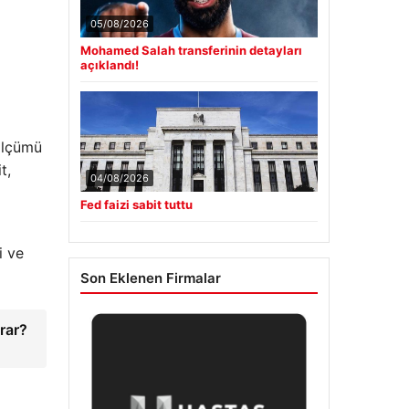
05/08/2026
Mohamed Salah transferinin detayları
açıklandı!
zölçümü
t,
04/08/2026
Fed faizi sabit tuttu
i ve
Son Eklenen Firmalar
arar?
→