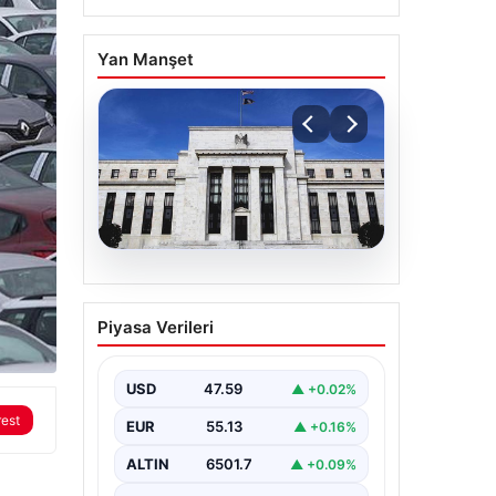
Yan Manşet
04.08.2026
Fed faizi sabit tuttu
Piyasa Verileri
USD
47.59
▲ +0.02%
rest
EUR
55.13
▲ +0.16%
ALTIN
6501.7
▲ +0.09%