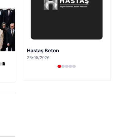
Prenses Night Club
29/04/2026
lli