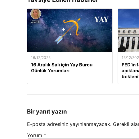
16/12/2025
15/12/20
16 Aralık Salı için Yay Burcu
FED’in 
Günlük Yorumları
açıklan
bekleni
Bir yanıt yazın
E-posta adresiniz yayınlanmayacak.
Gerekli ala
Yorum
*