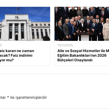
25
15/12/2025
faiz kararı ne zaman
Aile ve Sosyal Hizmetler ile Mi
acak? Faiz indirimi
Eğitim Bakanlıkları’nın 2026
yor mu?
Bütçeleri Onaylandı
nlar
*
ile işaretlenmişlerdir