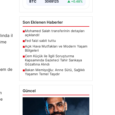
BTC
3069125
▲ +0.48%
Son Eklenen Haberler
Mohamed Salah transferinin detayları
■
açıklandı!
ında il
Fed faizi sabit tuttu
lime
■
Açık Hava Mutfakları ve Modern Yaşam
■
Bölgeleri
Cem Küçük ile İlgili Soruşturma
■
Kapsamında Gazeteci Tahir Sarıkaya
Gözaltına Alındı
 hem de
Bakan Memişoğlu: Anne Sütü, Sağlıklı
■
Yaşamın Temel Taşıdır
Güncel
m
le