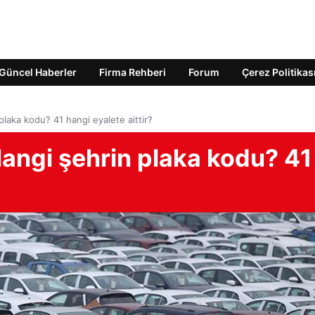
Güncel Haberler
Firma Rehberi
Forum
Çerez Politikas
plaka kodu? 41 hangi eyalete aittir?
Hangi şehrin plaka kodu? 41