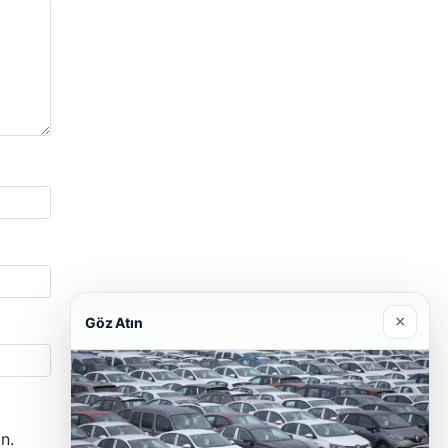
×
Göz Atın
n.