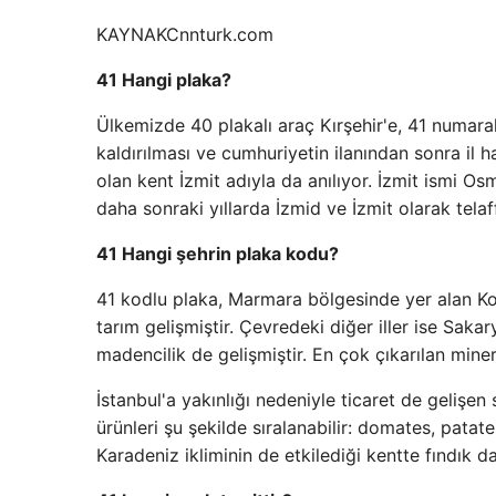
KAYNAK
Cnnturk.com
41 Hangi plaka?
Ülkemizde 40 plakalı araç Kırşehir'e, 41 numaralı 
kaldırılması ve cumhuriyetin ilanından sonra il ha
olan kent İzmit adıyla da anılıyor. İzmit ismi 
daha sonraki yıllarda İzmid ve İzmit olarak telaff
41 Hangi şehrin plaka kodu?
41 kodlu plaka, Marmara bölgesinde yer alan Koca
tarım gelişmiştir. Çevredeki diğer iller ise Sakar
madencilik de gelişmiştir. En çok çıkarılan mine
İstanbul'a yakınlığı nedeniyle ticaret de gelişen 
ürünleri şu şekilde sıralanabilir: domates, patat
Karadeniz ikliminin de etkilediği kentte fındık da 