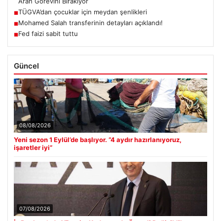
Aran Görevini Bırakıyor
TÜGVA’dan çocuklar için meydan şenlikleri
■
Mohamed Salah transferinin detayları açıklandı!
■
Fed faizi sabit tuttu
■
Güncel
08/08/2026
Yeni sezon 1 Eylül’de başlıyor. “4 aydır hazırlanıyoruz,
işaretler iyi”
07/08/2026