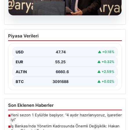
07.08.2026
İş Bankası’nda Yönetim Kadrosunda
Piyasa Verileri
Önemli Değişiklik: Hakan Aran Görevini
Bırakıyor
USD
47.74
▲ +0.18%
Türkiye’nin köklü finans kuruluşlarından İş Bankası’nda
üst düzey bir görev değişikliği yaşandı. Bankanın
EUR
55.25
▲ +0.32%
Genel…
ALTIN
6660.6
▲ +2.59%
BTC
3091688
▲ +0.02%
Son Eklenen Haberler
Yeni sezon 1 Eylül’de başlıyor. “4 aydır hazırlanıyoruz, işaretler
■
iyi”
İş Bankası’nda Yönetim Kadrosunda Önemli Değişiklik: Hakan
■