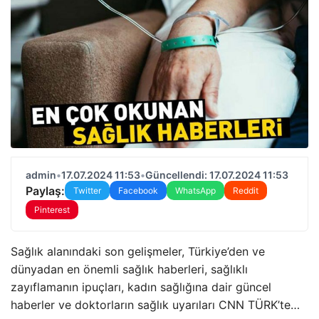
admin
•
17.07.2024 11:53
•
Güncellendi: 17.07.2024 11:53
Paylaş:
Twitter
Facebook
WhatsApp
Reddit
Pinterest
Sağlık alanındaki son gelişmeler, Türkiye’den ve
dünyadan en önemli sağlık haberleri, sağlıklı
zayıflamanın ipuçları, kadın sağlığına dair güncel
haberler ve doktorların sağlık uyarıları CNN TÜRK’te…