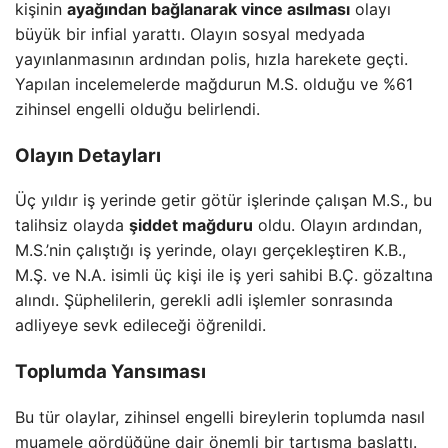
kişinin
ayağından bağlanarak vince asılması
olayı
büyük bir infial yarattı. Olayın sosyal medyada
yayınlanmasının ardından polis, hızla harekete geçti.
Yapılan incelemelerde mağdurun M.S. olduğu ve %61
zihinsel engelli olduğu belirlendi.
Olayın Detayları
Üç yıldır iş yerinde getir götür işlerinde çalışan M.S., bu
talihsiz olayda
şiddet mağduru
oldu. Olayın ardından,
M.S.’nin çalıştığı iş yerinde, olayı gerçekleştiren K.B.,
M.Ş. ve N.A. isimli üç kişi ile iş yeri sahibi B.Ç. gözaltına
alındı. Şüphelilerin, gerekli adli işlemler sonrasında
adliyeye sevk edileceği öğrenildi.
Toplumda Yansıması
Bu tür olaylar, zihinsel engelli bireylerin toplumda nasıl
muamele gördüğüne dair önemli bir tartışma başlattı.