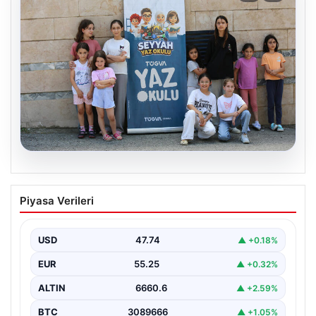
06.08.2026
TÜGVA’dan çocuklar için meydan
Piyasa Verileri
şenlikleri
USD
47.74
▲ +0.18%
EUR
55.25
▲ +0.32%
ALTIN
6660.6
▲ +2.59%
BTC
3089666
▲ +1.05%