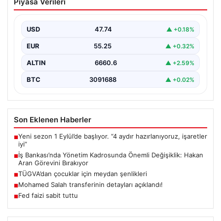
Piyasa Verileri
şenlikleri
USD
47.74
▲ +0.18%
EUR
55.25
▲ +0.32%
ALTIN
6660.6
▲ +2.59%
BTC
3091688
▲ +0.02%
Son Eklenen Haberler
Yeni sezon 1 Eylül’de başlıyor. “4 aydır hazırlanıyoruz, işaretler
■
iyi”
İş Bankası’nda Yönetim Kadrosunda Önemli Değişiklik: Hakan
■
Aran Görevini Bırakıyor
TÜGVA’dan çocuklar için meydan şenlikleri
■
Mohamed Salah transferinin detayları açıklandı!
■
Fed faizi sabit tuttu
■