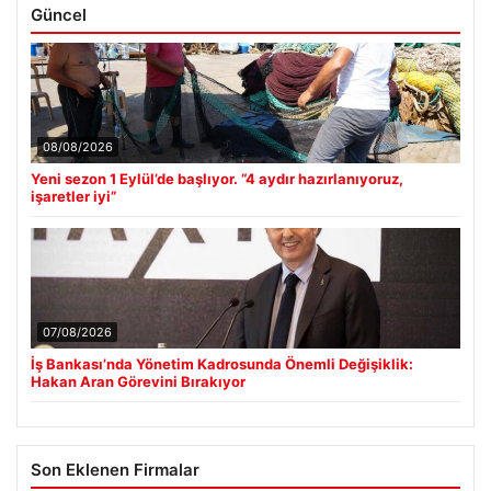
Güncel
08/08/2026
Yeni sezon 1 Eylül’de başlıyor. “4 aydır hazırlanıyoruz,
işaretler iyi”
07/08/2026
İş Bankası’nda Yönetim Kadrosunda Önemli Değişiklik:
Hakan Aran Görevini Bırakıyor
Son Eklenen Firmalar